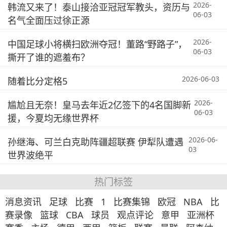
2026-
韩流又来了！泰山接洽亚冠冠军教头，资历与
06-03
名气全面压过徐正源
2026-
中国足球小将横扫欧洲夺冠！董路“野路子”，
06-03
撕开了谁的遮羞布？
2026-06-03
随着比分定格5
2026-
尴尬且无奈！皇马去年近2亿签下的4名国脚新
06-03
援，今夏均无缘世界杯
2026-06-
孙继海、可兰白克助阵疆超联赛 伊犁队遭遇
03
世界波绝平
热门标签
消息资讯
足球
比赛
1
比赛集锦
欧冠
NBA
比
赛录像
篮球
CBA
球员
观点评论
意甲
亚洲杯