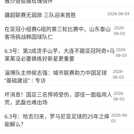
雅沙退役展玫瑰情怀
2026-06-03
疆超联赛无弱旅 三队迎来首胜
2026-
在亚冠小组赛G组的第三轮比赛中，山东泰山
06-03
客场挑战韩国球队仁
2026-
6.3号：第2成烫手山芋，大连不踢亚冠阿奇+马
06-03
莱莱没必要换练好新星更重要
2026-
淄博队主帅侯志强：城市联赛助力中国足球
06-03
“基础建设”｜专访
2026-
坏消息！国足三名悍将受伤，邵佳一面临用人
06-03
荒，武磊也难出场
2026-06-
6.3号：哈吉归来，罗马尼亚足球的25年之痒
03
能解么？