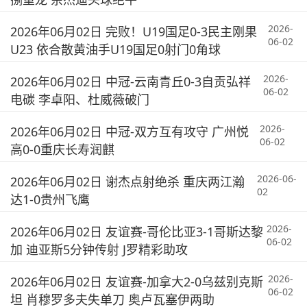
2026-
2026年06月02日 完败！U19国足0-3民主刚果
06-02
U23 依合散黄油手U19国足0射门0角球
2026-
2026年06月02日 中冠-云南青丘0-3自贡弘祥
06-02
电碳 李卓阳、杜威薇破门
2026-
2026年06月02日 中冠-双方互有攻守 广州悦
06-02
高0-0重庆长寿润麒
2026-06-
2026年06月02日 谢杰点射绝杀 重庆两江瀚
02
达1-0贵州飞鹰
2026-
2026年06月02日 友谊赛-哥伦比亚3-1哥斯达黎
06-02
加 迪亚斯5分钟传射 J罗精彩助攻
2026-
2026年06月02日 友谊赛-加拿大2-0乌兹别克斯
06-02
坦 肖穆罗多夫失单刀 奥卢瓦塞伊两助