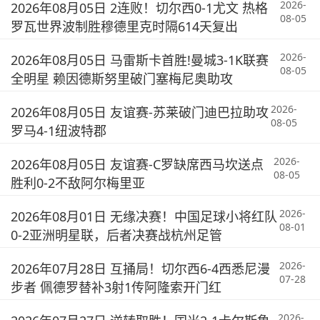
2026-
2026年08月05日 2连败！切尔西0-1尤文 热格
08-05
罗瓦世界波制胜穆德里克时隔614天复出
2026-
2026年08月05日 马雷斯卡首胜!曼城3-1K联赛
08-05
全明星 赖因德斯努里破门塞梅尼奥助攻
2026-
2026年08月05日 友谊赛-苏莱破门迪巴拉助攻
08-05
罗马4-1纽波特郡
2026-
2026年08月05日 友谊赛-C罗缺席西马坎送点
08-05
胜利0-2不敌阿尔梅里亚
2026-
2026年08月01日 无缘决赛！中国足球小将红队
08-01
0-2亚洲明星联，后者决赛战杭州足管
2026-
2026年07月28日 互捅局！切尔西6-4西悉尼漫
07-28
步者 佩德罗替补3射1传阿隆索开门红
2026-