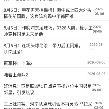
2026-
8月6日：申花再无摇摇椅！海牛或上四大外援
08-06
摧花前国脚，这套阵容踢中甲都困难
2026-
8月6日：昨晚浦东足球场，9328人前，枪手主
08-06
帅竟称国足未来是他
2026-08-
8月6日：连场头球绝杀！带刀后卫闪耀，
06
U17国足1
2026-08-06
冠军杯：上海2
2026-08-06
随着上海队2
2026-
好消息！亚足联8月5日点名表扬这位中国男足
08-06
新星，引发热议
2026-
王上源禁赛，河南队点球机会不再灵验 马拉尼
08-06