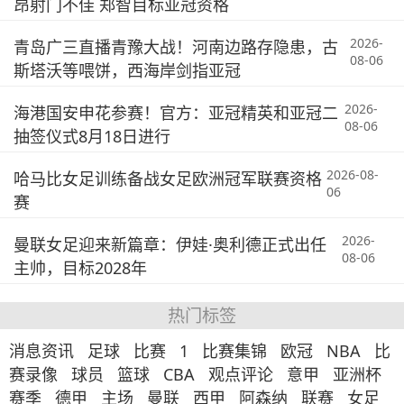
昂射门不佳 郑智目标亚冠资格
2026-
青岛广三直播青豫大战！河南边路存隐患，古
08-06
斯塔沃等喂饼，西海岸剑指亚冠
2026-
海港国安申花参赛！官方：亚冠精英和亚冠二
08-06
抽签仪式8月18日进行
2026-08-
哈马比女足训练备战女足欧洲冠军联赛资格
06
赛
2026-
曼联女足迎来新篇章：伊娃·奥利德正式出任
08-06
主帅，目标2028年
热门标签
消息资讯
足球
比赛
1
比赛集锦
欧冠
NBA
比
赛录像
球员
篮球
CBA
观点评论
意甲
亚洲杯
赛季
德甲
主场
曼联
西甲
阿森纳
联赛
女足