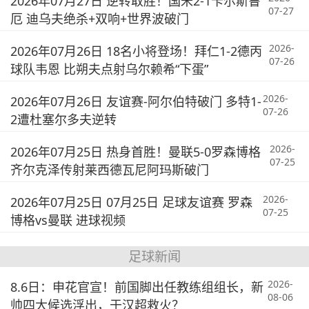
2026年07月27日 逆转取胜！国米2-1卡尔斯鲁
07-27
厄 迪乌夫绝杀+双响+世界波破门
2026-
2026年07月26日 18名小将登场！拜仁1-2德丙
07-26
球队韦恩 比朔夫点射乌尔赖希“下蛋”
2026-
2026年07月26日 友谊赛-阿尔伯特破门 多特1-
07-26
2遭杜塞尔多夫逆转
2026-
2026年07月25日 热身首胜！曼联5-0罗森博格
07-25
齐尔克泽传射莱西德瓦尼阿玛斯破门
2026-
2026年07月25日 07月25日 足球友谊赛 罗森
07-25
博格vs曼联 进球视频
足球新闻
2026-
8.6日：申花官宣！前国脚出任教练组组长，新
08-06
帅四大候选浮出，于汉超救火？