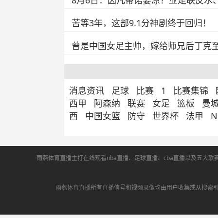
8月6日：因凡蒂诺要凉？亚足联反水
苦等3年，这部9.1分神剧终于回归！
曾是中国女足主帅，嫁给师兄后丁克
消息资讯
足球
比赛
1
比赛集锦
西甲
阿森纳
联赛
女足
篮板
曼
西
中国女篮
防守
世界杯
法甲
雨燕体育直播主打在线观看nba直播、足球直播、cba直播以及五大联
雨燕体育直播所有直播信号和视频录像均由用户收集或从搜索