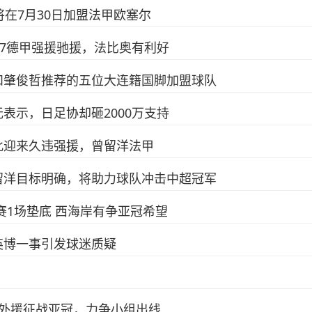
在7月30日加盟法甲欧塞尔
77德甲强援驰援，法比奥有利好
和肇俊哲推荐的五位大连籍国脚加盟球队
表示，日足协却砸2000万支持
此迎来久违强援，曾留洋法甲
留洋目标明确，将助力球队冲击中超冠军
赛1场垫底 西海岸有争亚冠希望
英博一事引发球迷质疑
8外援征战亚冠，力争小组出线