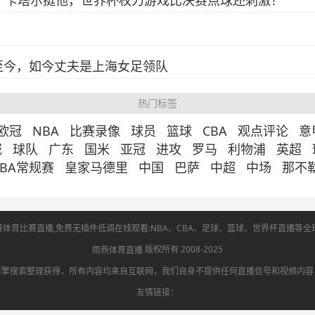
、卡塔尔挺他，世界杯权力游戏比决赛点球还刺激！
至今，如今丈夫是上海女足领队
热门标签
欧冠
NBA
比赛录像
球员
篮球
CBA
观点评论
意
城
球队
广东
国米
亚冠
进攻
罗马
利物浦
英超
NBA常规赛
皇家马德里
中国
巴萨
中超
中场
那不
赛体育比赛直播,免费无插件低调在线观看:NBA、CBA、足球、篮球、世界杯直播等
版权所有 2008-2025
雨燕体育直播
引擎搜索整理获得，所有内容均来自互联网，我们自身不提供任何直播信号和视频内容
友情链接：