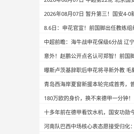
2026年08月07日 暂升第三！国安
8.6日：申花官宣！前国脚出任教练
中超前瞻：海牛战申花保级6分战 辽
意外！赵鹏公开点名认可郑智！前国
曝斯卢茨基辞职后申花将寻新外教 毛
青岛西海岸夏窗新援本轮完成首秀，
180万欧的身价，换不来德甲一分钟
十多年前在德甲看饮水机，国安功勋
河南队巴西中场核心表态愿接受归化