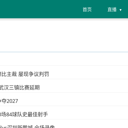
首页
直播
比主裁 屡现争议判罚
S武汉三镇比赛延期
2027
0场84球队史最佳射手
国安vs深圳新鹏城 全场录像