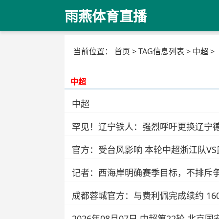
雨燕体育直播
当前位置：
首页
> TAG信息列表 > 中超 >
中超
中超
罕见！辽宁铁人：强烈呼吁更换辽宁德
官方：受台风影响 本轮中超浙江队V
记者：西海岸明确赛季目标，不排斥争夺
成都蓉城官方：与费利佩完成续约 16
2026年08月07日 中超第22轮 北京