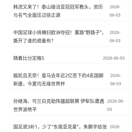
韩流又来了！泰山接洽亚冠冠军教头，资历
2026-
与名气全面压过徐正源
06-03
中国足球小将横扫欧洲夺冠！董路“野路子”，
2026-
撕开了谁的遮羞布？
06-03
随着比分定格5
2026-06-03
尴尬且无奈！皇马去年近2亿签下的4名国脚
2026-
新援，今夏均无缘世界杯
06-03
孙继海、可兰白克助阵疆超联赛 伊犁队遭遇
2026-06-
世界波绝平
03
国足退3补1，少了“东南亚克星”，朱鹏宇给张
2026-