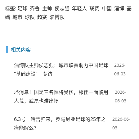
标签:
足球
齐鲁
主帅
侯志强
年轻人
联赛
中国
淄博
基
础
城市
球队
超赛
淄博队
相关内容
淄博队主帅侯志强：城市联赛助力中国足球
2026-
“基础建设”｜专访
06-03
坏消息！国足三名悍将受伤，邵佳一面临用
2026-
人荒，武磊也难出场
06-03
6.3号：哈吉归来，罗马尼亚足球的25年之
2026-06-
痒能解么？
03