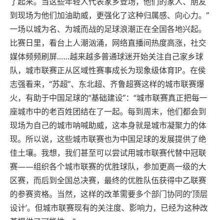
了起来。当这些年轻人代表家乡登场，他们的家人、朋友
到现场为他们加油助威，更强化了这种归属感、向心力。”
一场以城为名、为城而战的足球浪潮正在全国各地兴起。
比赛日里，看台上人潮汹涌，网络直播间热度高涨，社交
媒体频频刷屏……越来越多普通球迷开始关注自己家乡球
队，城市联赛正从区域性赛事成长为现象级体育IP。在侯
志强看来，“苏超”、东北超、齐鲁超赛这样的城市联赛爆
火，有助于中国足球的“基础建设”：“城市联赛真正把每一
座城市中的老百姓团结在了一起。每到周末，他们都会到
现场为自己的城市呐喊助威，这本身就是城市凝聚力的体
现。所以说，这些城市联赛也为中国足球的发展提供了绝
佳土壤。我想，我们甚至可以尝试用城市联赛代替中冠联
赛——组织各个城市联赛的优胜球队，参加更高一级的大
区赛，而后到全国总决赛，最终的优胜队伍获得中乙联赛
的参赛资格。当然，这样的改革需要多个部门协同的‘顶层
设计’。但城市联赛现有的关注度、影响力，已经为这种改