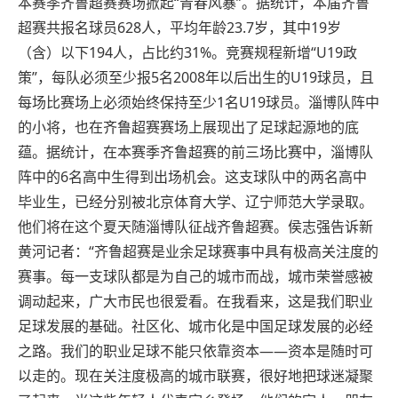
本赛季齐鲁超赛赛场掀起“青春风暴”。据统计，本届齐鲁
超赛共报名球员628人，平均年龄23.7岁，其中19岁
（含）以下194人，占比约31%。竞赛规程新增“U19政
策”，每队必须至少报5名2008年以后出生的U19球员，且
每场比赛场上必须始终保持至少1名U19球员。淄博队阵中
的小将，也在齐鲁超赛赛场上展现出了足球起源地的底
蕴。据统计，在本赛季齐鲁超赛的前三场比赛中，淄博队
阵中的6名高中生得到出场机会。这支球队中的两名高中
毕业生，已经分别被北京体育大学、辽宁师范大学录取。
他们将在这个夏天随淄博队征战齐鲁超赛。侯志强告诉新
黄河记者：“齐鲁超赛是业余足球赛事中具有极高关注度的
赛事。每一支球队都是为自己的城市而战，城市荣誉感被
调动起来，广大市民也很爱看。在我看来，这是我们职业
足球发展的基础。社区化、城市化是中国足球发展的必经
之路。我们的职业足球不能只依靠资本——资本是随时可
以走的。现在关注度极高的城市联赛，很好地把球迷凝聚