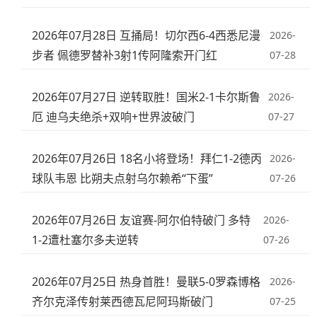
2026年07月28日 互捅局！切尔西6-4西悉尼漫
2026-
步者 佩德罗替补3射1传阿隆索开门红
07-28
2026年07月27日 逆转取胜！国米2-1卡尔斯鲁
2026-
厄 迪乌夫绝杀+双响+世界波破门
07-27
2026年07月26日 18名小将登场！拜仁1-2德丙
2026-
球队韦恩 比朔夫点射乌尔赖希“下蛋”
07-26
2026年07月26日 友谊赛-阿尔伯特破门 多特
2026-
1-2遭杜塞尔多夫逆转
07-26
2026年07月25日 热身首胜！曼联5-0罗森博格
2026-
齐尔克泽传射莱西德瓦尼阿玛斯破门
07-25