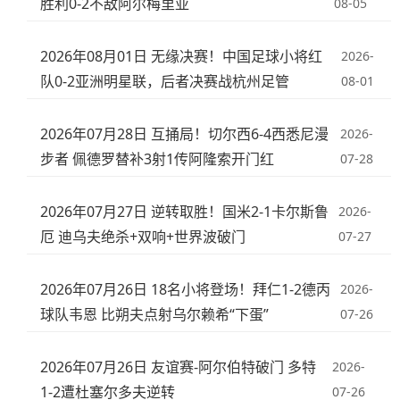
胜利0-2不敌阿尔梅里亚
08-05
2026年08月01日 无缘决赛！中国足球小将红
2026-
队0-2亚洲明星联，后者决赛战杭州足管
08-01
2026年07月28日 互捅局！切尔西6-4西悉尼漫
2026-
步者 佩德罗替补3射1传阿隆索开门红
07-28
2026年07月27日 逆转取胜！国米2-1卡尔斯鲁
2026-
厄 迪乌夫绝杀+双响+世界波破门
07-27
2026年07月26日 18名小将登场！拜仁1-2德丙
2026-
球队韦恩 比朔夫点射乌尔赖希“下蛋”
07-26
2026年07月26日 友谊赛-阿尔伯特破门 多特
2026-
1-2遭杜塞尔多夫逆转
07-26