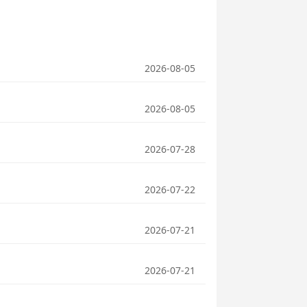
2026-08-05
2026-08-05
2026-07-28
2026-07-22
2026-07-21
2026-07-21