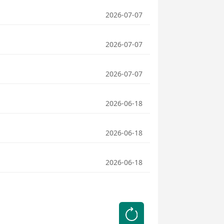
2026-07-07
2026-07-07
2026-07-07
2026-06-18
2026-06-18
2026-06-18