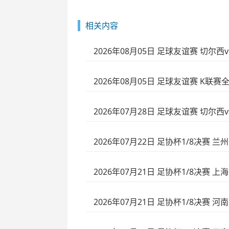
相关内容
2026年08月05日 足球友谊赛 切尔
2026年08月05日 足球友谊赛 K联赛
2026年07月28日 足球友谊赛 切尔
2026年07月22日 足协杯1/8决赛 
2026年07月21日 足协杯1/8决赛 
2026年07月21日 足协杯1/8决赛 河