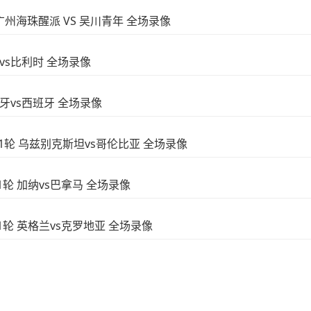
 广州海珠醒派 VS 吴川青年 全场录像
国vs比利时 全场录像
葡萄牙vs西班牙 全场录像
第1轮 乌兹别克斯坦vs哥伦比亚 全场录像
1轮 加纳vs巴拿马 全场录像
第1轮 英格兰vs克罗地亚 全场录像