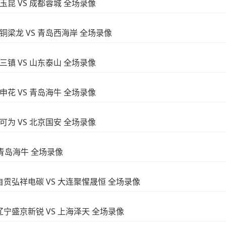
南玉昆 VS 成都蓉城 全场录像
重庆铜梁龙 VS 青岛西海岸 全场录像
汉三镇 VS 山东泰山 全场录像
海申花 VS 青岛海牛 全场录像
连可为 VS 北京国安 全场录像
vs青岛海牛 全场录像
 自贡弘祥电碳 VS 大连聚惺晟恒 全场录像
 辽宁盛京新锐 VS 上海泽天 全场录像