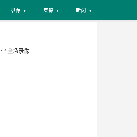
录像
集锦
新闻
星空 全场录像