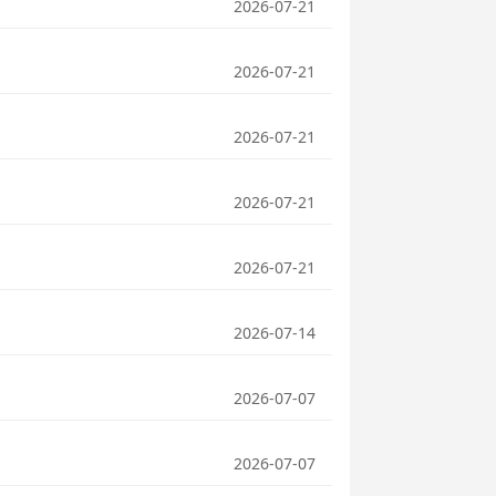
2026-07-21
2026-07-21
2026-07-21
2026-07-21
2026-07-21
2026-07-14
2026-07-07
2026-07-07