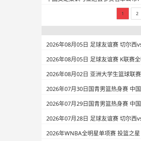
1
2
2026年08月05日 足球友谊赛 切尔西
2026年08月05日 足球友谊赛 K联赛
2026年08月02日 亚洲大学生篮球联
2026年07月30日国青男篮热身赛 中国
2026年07月29日国青男篮热身赛 中
2026年07月28日 足球友谊赛 切尔
2026年WNBA全明星单项赛 投篮之星