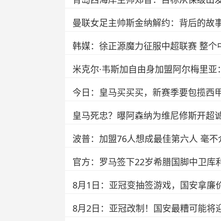
曼联女足主帅斯金纳解约：背后的故
韩媒：徐正源魔力征服中超联赛 整个
米克尔·韦斯加自由身加盟阿尔梅里亚
今日：皇马买买买，新赛季要包揽西
皇马死忠？曝阿森纳为维尼修斯开超
波普：加盟76人想成最佳第六人 毫不
官方：罗马签下22岁希腊国脚中卫库利
8月1日：亚冠变抽签游戏，国安拿廉
8月2日：亚冠改制！国安最糟可能将