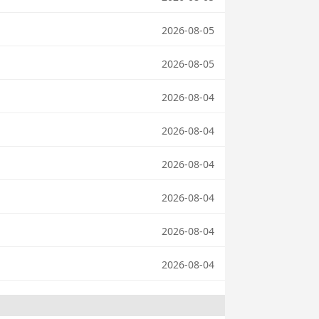
2026-08-05
2026-08-05
2026-08-04
2026-08-04
2026-08-04
2026-08-04
2026-08-04
2026-08-04