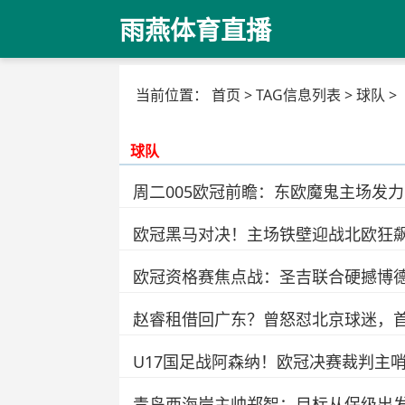
雨燕体育直播
当前位置：
首页
> TAG信息列表 > 球队 >
球队
周二005欧冠前瞻：东欧魔鬼主场发
欧冠黑马对决！主场铁壁迎战北欧狂
欧冠资格赛焦点战：圣吉联合硬撼博
赵睿租借回广东？曾怒怼北京球迷，
U17国足战阿森纳！欧冠决赛裁判主哨
青岛西海岸主帅郑智：目标从保级出