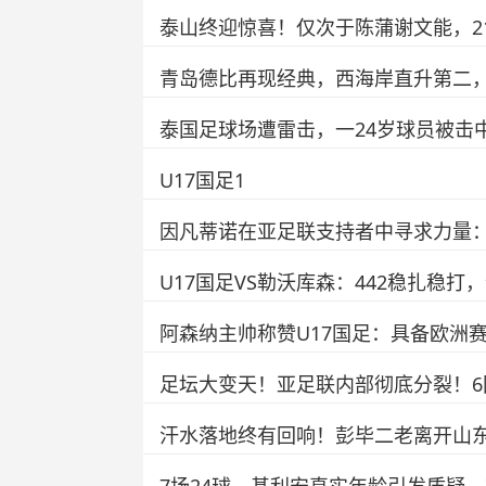
泰山终迎惊喜！仅次于陈蒲谢文能，2
青岛德比再现经典，西海岸直升第二
泰国足球场遭雷击，一24岁球员被击
U17国足1
因凡蒂诺在亚足联支持者中寻求力量
U17国足VS勒沃库森：442稳扎稳
阿森纳主帅称赞U17国足：具备欧洲
足坛大变天！亚足联内部彻底分裂！
汗水落地终有回响！彭毕二老离开山