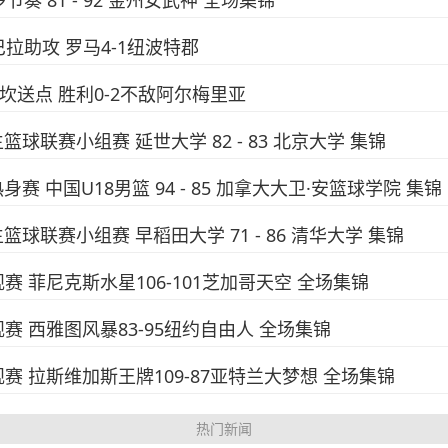
多节奏 81 - 92 金州女武神 全场集锦
巴拉助攻 罗马4-1纽波特郡
西马坎送点 胜利0-2不敌阿尔梅里亚
生篮球联赛小组赛 延世大学 82 - 83 北京大学 集锦
热身赛 中国U18男篮 94 - 85 加拿大大卫·安篮球学院 集锦
生篮球联赛小组赛 早稻田大学 71 - 86 清华大学 集锦
常规赛 菲尼克斯水星106-101芝加哥天空 全场集锦
A常规赛 西雅图风暴83-95纽约自由人 全场集锦
A常规赛 拉斯维加斯王牌109-87亚特兰大梦想 全场集锦
热门新闻