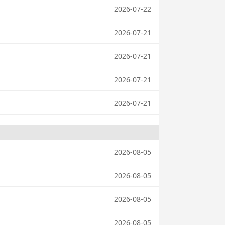
2026-07-22
2026-07-21
2026-07-21
2026-07-21
2026-07-21
2026-08-05
2026-08-05
2026-08-05
2026-08-05