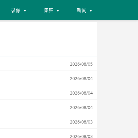
录像
集锦
新闻
2026/08/05
2026/08/04
2026/08/04
2026/08/04
2026/08/03
2026/08/03