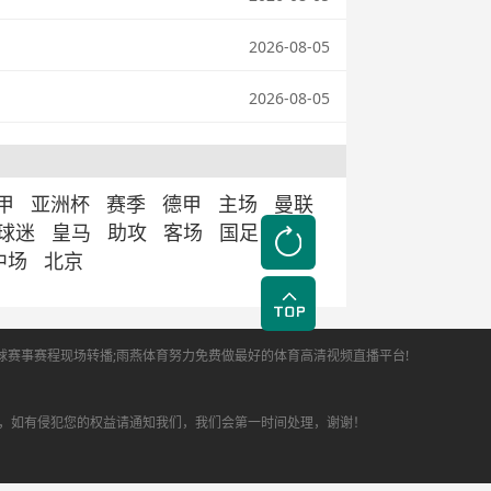
2026-08-05
2026-08-05
甲
亚洲杯
赛季
德甲
主场
曼联
球迷
皇马
助攻
客场
国足
切尔
中场
北京
全球赛事赛程现场转播;雨燕体育努力免费做最好的体育高清视频直播平台!
，如有侵犯您的权益请通知我们，我们会第一时间处理，谢谢！