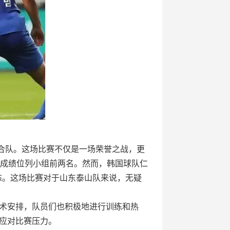
合队。这场比赛不仅是一场荣誉之战，更
的成绩位列小组前两名。然而，韩国球队仁
态。这场比赛对于山东泰山队来说，无疑
术安排，队员们也积极地进行训练和热
应对比赛压力。