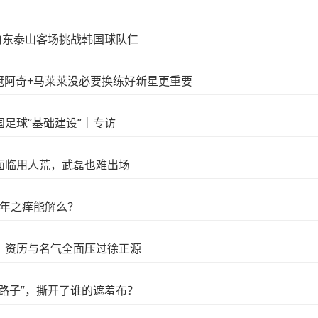
山东泰山客场挑战韩国球队仁
亚冠阿奇+马莱莱没必要换练好新星更重要
足球“基础建设”｜专访
面临用人荒，武磊也难出场
5年之痒能解么？
，资历与名气全面压过徐正源
路子”，撕开了谁的遮羞布？