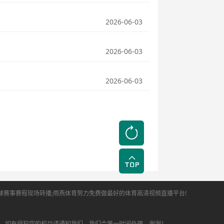
2026-06-03
2026-06-03
2026-06-03
全球赛事赛程现场转播;雨燕体育努力免费做最好的体育高清视频直播平台!
，如有侵犯您的权益请通知我们，我们会第一时间处理，谢谢！