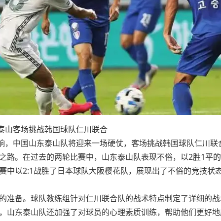
泰山客场挑战韩国球队仁川联合
响，中国山东泰山队将迎来一场硬仗，客场挑战韩国球队仁川联
之路。在过去的两轮比赛中，山东泰山队表现不俗，以2胜1平
赛中以2:1战胜了日本球队大阪樱花队，展现出了不俗的竞技状
的准备。球队教练组针对仁川联合队的战术特点制定了详细的战
，山东泰山队还加强了对球员的心理素质训练，帮助他们更好地