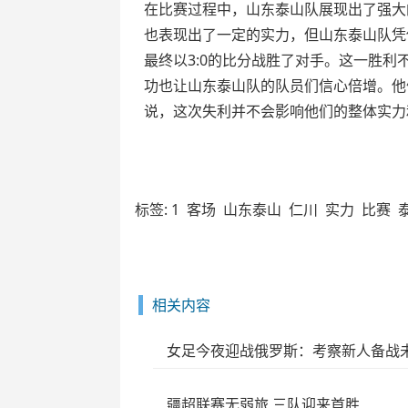
在比赛过程中，山东泰山队展现出了强大
也表现出了一定的实力，但山东泰山队凭
最终以3:0的比分战胜了对手。这一胜
功也让山东泰山队的队员们信心倍增。他
说，这次失利并不会影响他们的整体实力
标签:
1
客场
山东泰山
仁川
实力
比赛
相关内容
女足今夜迎战俄罗斯：考察新人备战
疆超联赛无弱旅 三队迎来首胜