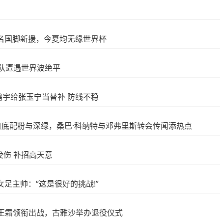
名国脚新援，今夏均无缘世界杯
队遭遇世界波绝平
鹏宇给张玉宁当替补 防线不稳
：白底配粉与深绿，桑巴·科纳特与邓弗里斯转会传闻添热点
伤 补招高天意
足主帅：“这是很好的挑战!”
，王霜领衔出战，古雅沙举办退役仪式