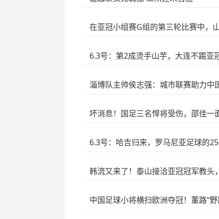
在亚冠小组赛G组的第三轮比赛中，
6.3号：第2成烫手山芋，大连不踢
淄博队主帅侯志强：城市联赛助力中国
坏消息！国足三名悍将受伤，邵佳一
6.3号：哈吉归来，罗马尼亚足球的2
韩流又来了！泰山接洽亚冠冠军教头
中国足球小将横扫欧洲夺冠！董路“野