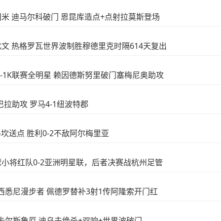
-1国米 迪马尔科破门 恩昆库造点+点射拉莫斯登场
-1尤文 热格罗瓦世界波制胜穆德里克时隔614天复出
曼城3-1K联赛全明星 赖因德斯努里破门塞梅尼奥助攻
迪巴拉助攻 罗马4-1纽波特郡
西马坎送点 胜利0-2不敌阿尔梅里亚
足球小将红队0-2亚洲明星联，后者决赛战杭州足管
6-4西悉尼漫步者 佩德罗替补3射1传阿隆索开门红
-1卡尔斯鲁厄 迪乌夫绝杀+双响+世界波破门