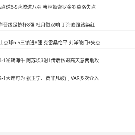
玉昆点球6-5蓉城进八强 韦林顿索罗金罗慕洛失点
西海岸晋级足协杯8强 杜月徵双响 丁海峰蹬踏染红
泰山点球6-5三镇进8强 克雷桑绝平 刘洋破门+失点
花4-1逆转海牛 阿苏埃3射1传后伤退高天意两助攻
安2-1大连可为 张玉宁、贾非凡破门 VAR多次介入