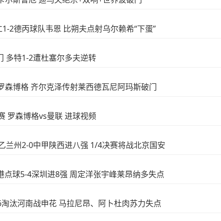
拜仁1-2德丙球队韦恩 比朔夫点射乌尔赖希“下蛋”
破门 多特1-2遭杜塞尔多夫逆转
5-0罗森博格 齐尔克泽传射莱西德瓦尼阿玛斯破门
友谊赛 罗森博格vs曼联 进球视频
中乙兰州2-0中甲陕西进八强 1/4决赛将战北京国安
!海港点球5-4深圳进8强 周定洋张宇峰莱昂纳多失点
球7-6淘汰河南战申花 马拉尼昂、阿卜杜肉苏力失点