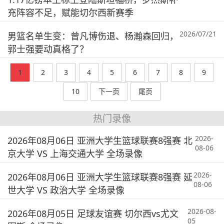
充阵容不足，赋能切尔西新赛季
2026/07/21
男篮名单生变：曾凡博伤退、杨瀚森回归，
郭士强要动真格了？
1
2
3
4
5
6
7
8
9
10
下一页
尾页
热门录像
2026-
2026年08月06日 亚洲大学生篮球联赛8强赛 北
08-06
京大学 VS 上海交通大学 全场录像
2026-
2026年08月06日 亚洲大学生篮球联赛8强赛 延
08-06
世大学 VS 政治大学 全场录像
2026-08-
2026年08月05日 足球友谊赛 切尔西vs尤文
05