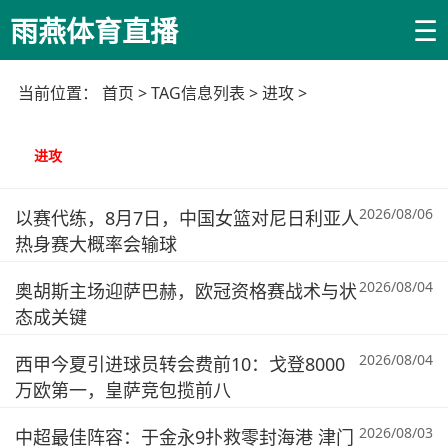
☰
雨燕体育直播
当前位置：
首页
> TAG信息列表 > 进攻 >
进攻
2026/08/06
以赛代练，8月7日，中国女篮对尼日利亚人
热身赛大概率会输球
2026/08/04
奥胡斯主场迎萨巴赫，欧冠资格赛战术与状
态成关键
2026/08/04
西甲今夏引进球员转会费前10：戈登8000
万欧第一，皇萨竞包揽前八
2026/08/03
中超最佳阵容：于金永9扑救零封海港 津门