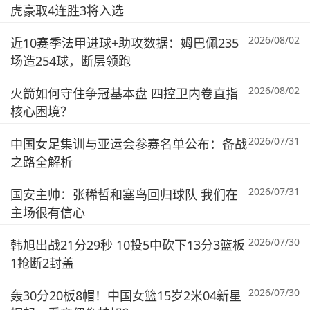
虎豪取4连胜3将入选
2026/08/02
近10赛季法甲进球+助攻数据：姆巴佩235
场造254球，断层领跑
2026/08/02
火箭如何守住争冠基本盘 四控卫内卷直指
核心困境？
2026/07/31
中国女足集训与亚运会参赛名单公布：备战
之路全解析
2026/07/31
国安主帅：张稀哲和塞鸟回归球队 我们在
主场很有信心
2026/07/30
韩旭出战21分29秒 10投5中砍下13分3篮板
1抢断2封盖
2026/07/30
轰30分20板8帽！中国女篮15岁2米04新星