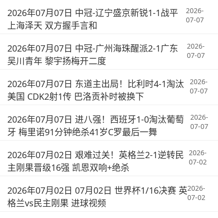
2026-
2026年07月07日 中冠-辽宁盛京新锐1-1战平
07-07
上海泽天 双方握手言和
2026-
2026年07月07日 中冠-广州海珠醒派2-1广东
07-07
吴川青年 黎宇扬梅开二度
2026-
2026年07月07日 东道主出局！比利时4-1淘汰
07-07
美国 CDK2射1传 巴洛贡补时被换下
2026-
2026年07月07日 进八强！西班牙1-0淘汰葡萄
07-07
牙 梅里诺91分钟绝杀41岁C罗最后一舞
2026-
2026年07月02日 艰难过关！英格兰2-1逆转民
07-02
主刚果晋级16强 凯恩双响+绝杀
2026-
2026年07月02日 07月02日 世界杯1/16决赛 英
07-02
格兰vs民主刚果 进球视频