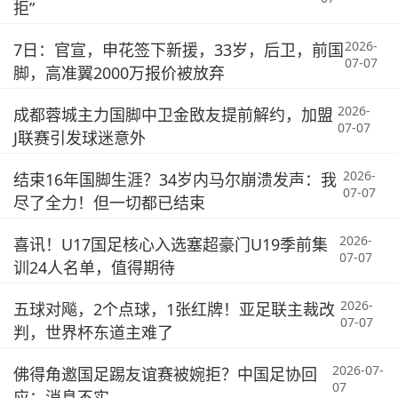
拒”
2026-
7日：官宣，申花签下新援，33岁，后卫，前国
07-07
脚，高准翼2000万报价被放弃
2026-
成都蓉城主力国脚中卫金敃友提前解约，加盟
07-07
J联赛引发球迷意外
2026-
结束16年国脚生涯？34岁内马尔崩溃发声：我
07-07
尽了全力！但一切都已结束
2026-
喜讯！U17国足核心入选塞超豪门U19季前集
07-07
训24人名单，值得期待
2026-
五球对飚，2个点球，1张红牌！亚足联主裁改
07-07
判，世界杯东道主难了
2026-07-
佛得角邀国足踢友谊赛被婉拒？中国足协回
07
应：消息不实