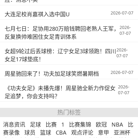
2026-07-07
大连足校肖嘉祺入选中国U
2026-
七月七日：足协用280万赔钱聘回老熟人王军，
07-07
反复换帅难困住女足青训体系
2026-
女超9轮过后丢球榜：辽宁女足3球领跑！四川
07-07
女足17球垫底！
2026-07-07
周星驰回来了！功夫加足球笑燃暑期档
2026-
《功夫女足》未播先爆！周星驰全新力作促女
07-07
足追梦，你会支持吗？
热门标签
消息资讯
足球
比赛
1
比赛集锦
欧冠
NBA
比
赛录像
球员
篮球
CBA
观点评论
意甲
亚洲杯