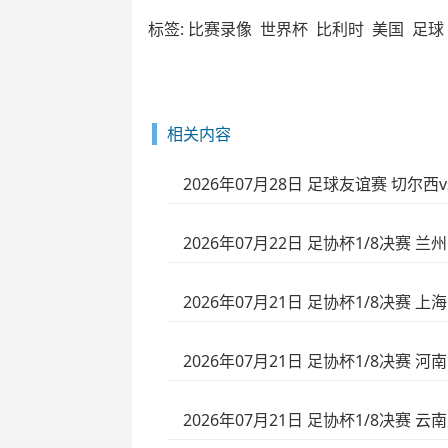
标签:
比赛录像
世界杯
比利时
美国
足球
相关内容
2026年07月28日 足球友谊赛 切尔
2026年07月22日 足协杯1/8决赛 
2026年07月21日 足协杯1/8决赛 
2026年07月21日 足协杯1/8决赛 河
2026年07月21日 足协杯1/8决赛 云