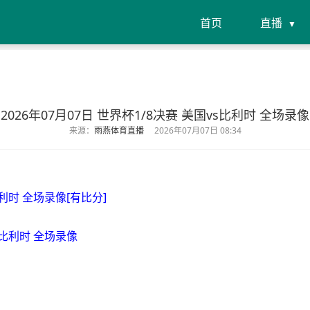
首页
直播
2026年07月07日 世界杯1/8决赛 美国vs比利时 全场录像
来源：
雨燕体育直播
2026年07月07日 08:34
比利时 全场录像[有比分]
vs比利时 全场录像