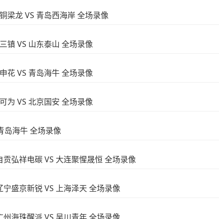
重庆铜梁龙 VS 青岛西海岸 全场录像
汉三镇 VS 山东泰山 全场录像
海申花 VS 青岛海牛 全场录像
连可为 VS 北京国安 全场录像
vs青岛海牛 全场录像
 自贡弘祥电碳 VS 大连聚惺晟恒 全场录像
 辽宁盛京新锐 VS 上海泽天 全场录像
 广州海珠醒派 VS 吴川青年 全场录像