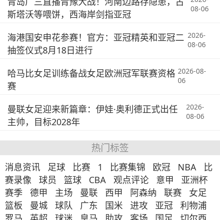
青岛广三直播青豫大战！河南边路存隐患，古
08-06
斯塔沃等喂饼，西海岸剑指亚冠
2026-
海港国安申花参赛！官方：亚冠精英和亚冠二
08-06
抽签仪式8月18日进行
2026-08-
哈马比女足训练备战女足欧洲冠军联赛资格
06
赛
2026-
曼联女足迎来新篇章：伊娃·奥利德正式出任
08-06
主帅，目标2028年
热门标签
消息资讯
足球
比赛
1
比赛集锦
欧冠
NBA
比
赛录像
球员
篮球
CBA
观点评论
意甲
亚洲杯
赛季
德甲
主场
曼联
西甲
阿森纳
联赛
女足
篮板
曼城
球队
广东
国米
进攻
亚冠
利物浦
罗马
英超
球迷
皇马
助攻
客场
国足
切尔西