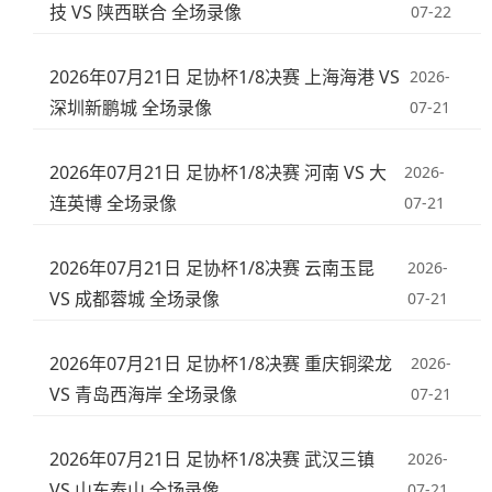
技 VS 陕西联合 全场录像
07-22
2026年07月21日 足协杯1/8决赛 上海海港 VS
2026-
深圳新鹏城 全场录像
07-21
2026年07月21日 足协杯1/8决赛 河南 VS 大
2026-
连英博 全场录像
07-21
2026年07月21日 足协杯1/8决赛 云南玉昆
2026-
VS 成都蓉城 全场录像
07-21
2026年07月21日 足协杯1/8决赛 重庆铜梁龙
2026-
VS 青岛西海岸 全场录像
07-21
2026年07月21日 足协杯1/8决赛 武汉三镇
2026-
VS 山东泰山 全场录像
07-21