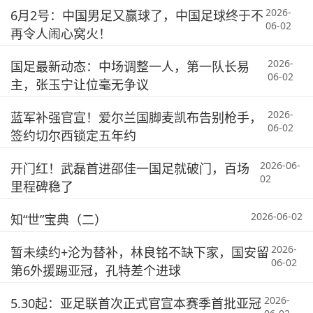
2026-
6月2号：中国男足又赢球了，中国足球终于不
06-02
再令人闹心窝火！
2026-
国足最新动态：中场调整一人，第一队长易
06-02
主，张玉宁让位毫无争议
2026-
蓝军补强官宣！爱尔兰国脚麦凯布告别枪手，
06-02
签约切尔西锁定五年约
2026-06-
开门红！武磊首进邵佳一国足就破门，百场
02
里程碑稳了
2026-06-02
知“世”宝典（二）
2026-
暂未续约+沦为替补，林良铭不缺下家，国安留
06-02
第6外援踢亚冠，孔特差个进球
2026-
5.30起：亚足联首次正式官宣本赛季首批亚冠