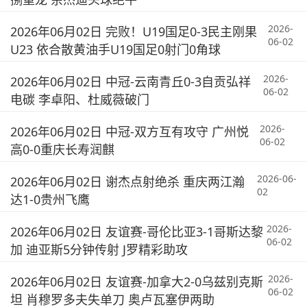
2026-
2026年06月02日 完败！U19国足0-3民主刚果
06-02
U23 依合散黄油手U19国足0射门0角球
2026-
2026年06月02日 中冠-云南青丘0-3自贡弘祥
06-02
电碳 李卓阳、杜威薇破门
2026-
2026年06月02日 中冠-双方互有攻守 广州悦
06-02
高0-0重庆长寿润麒
2026-06-
2026年06月02日 谢杰点射绝杀 重庆两江瀚
02
达1-0贵州飞鹰
2026-
2026年06月02日 友谊赛-哥伦比亚3-1哥斯达黎
06-02
加 迪亚斯5分钟传射 J罗精彩助攻
2026-
2026年06月02日 友谊赛-加拿大2-0乌兹别克斯
06-02
坦 肖穆罗多夫失单刀 奥卢瓦塞伊两助