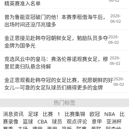
06-02
精英赛准入名单
2026-
曾为鲁能亚冠破门的他！本赛季租借海牛后，
06-02
出场时间还没邝兆镭多
2026-
金正恩接见赴韩夺冠朝鲜女足，勉励队员多夺
06-02
金牌为国争光
2026-
竞选风云中的皇马：弗洛伦蒂诺观赛女足，穆
06-02
里尼奥归队悬念待解
2026-
金正恩观看赴韩夺冠的女足比赛，祝愿朝鲜的好
06-02
女儿—可靠的女足队球员们摘得更多的金牌
热门标签
消息资讯
足球
比赛
1
比赛集锦
欧冠
NBA
比
赛录像
篮球
CBA
球员
观点评论
意甲
亚洲杯