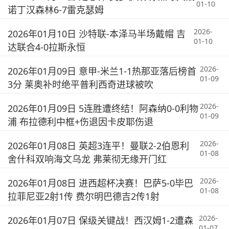
01-10
诺丁汉森林6-7雷克瑟姆
2026-
2026年01月10日 沙特联-本泽马半场戴帽 吉
01-10
达联合4-0拉斯永恒
2026-
2026年01月09日 意甲-米兰1-1热那亚落后榜首
01-09
3分 莱奥补时绝平普利西奇进球被吹
2026-
2026年01月09日 5连胜遭终结！阿森纳0-0利物
01-09
浦 布拉德利中框+伤退因卡皮耶伤退
2026-
2026年01月08日 英超3连平！曼联2-2伯恩利
01-08
舍什科双响海文乌龙 弗莱彻无缘开门红
2026-
2026年01月08日 进西超杯决赛！巴萨5-0毕巴
01-08
拉菲尼亚2射1传 费尔明巴德吉2传1射
2026-
2026年01月07日 保级关键战！西汉姆1-2遭森
01-07