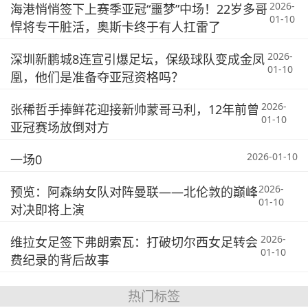
2026-
海港悄悄签下上赛季亚冠“噩梦”中场！22岁多哥
01-10
悍将专干脏活，奥斯卡终于有人扛雷了
2026-
深圳新鹏城8连宣引爆足坛，保级球队变成金凤
01-10
凰，他们是准备夺亚冠资格吗？
2026-
张稀哲手捧鲜花迎接新帅蒙哥马利，12年前曾
01-10
亚冠赛场放倒对方
2026-01-10
一场0
2026-
预览：阿森纳女队对阵曼联——北伦敦的巅峰
01-10
对决即将上演
2026-
维拉女足签下弗朗索瓦：打破切尔西女足转会
01-10
费纪录的背后故事
热门标签