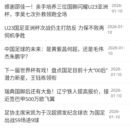
2026-
感谢邵佳一！亲手培养三位国脚闪耀U23亚洲
01-10
杯，李昊七次扑救领跑全场
2026-01-
U23国足亚洲杯次战仍主打防反 力保不败再
10
伺机争胜
2026-01-
中国足球的未来：是黄紫昌何超，还是毛伟
10
杰朱鹏宇？
2026-
下一届世界杯有戏！盘点国足目前十大“00后”
01-10
潜力新星，王钰栋领衔
2026-
瑞典国脚后还有大鱼！辽宁铁人提高报价，接
01-10
近签巴甲500万欧飞翼
2026-
足协主席宋凯为于汉超颁发纪念球衣 为国足
01-10
出战59场进9球