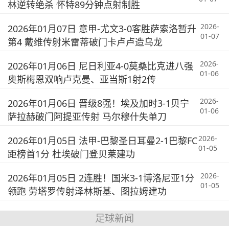
林逆转绝杀 怀特89分钟点射制胜
2026-
2026年01月07日 意甲-尤文3-0客胜萨索洛暂升
01-07
第4 戴维传射米雷蒂破门卡卢卢造乌龙
2026-
2026年01月06日 尼日利亚4-0莫桑比克进八强
01-06
奥斯梅恩双响卢克曼、亚当斯1射2传
2026-
2026年01月06日 晋级8强！埃及加时3-1贝宁
01-06
萨拉赫破门阿提亚传射 马尔穆什失单刀
2026-
2026年01月05日 法甲-巴黎圣日耳曼2-1巴黎FC
01-05
距榜首1分 杜埃破门登贝莱建功
2026-
2026年01月05日 2连胜！国米3-1博洛尼亚1分
01-05
领跑 劳塔罗传射泽林斯基、图拉姆建功
足球新闻