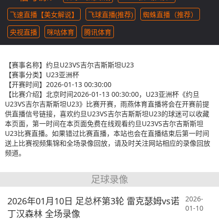
飞速直播【美女解说】
飞球直播(推荐)
蜘蛛直播（推荐）
央视直播
咪咕体育
腾讯体育
【赛事名称】
约旦U23VS吉尔吉斯斯坦U23
【赛事分类】
U23亚洲杯
【开赛时间】
2026-01-13 00:30:00
【比赛介绍】
北京时间2026-01-13 00:30:00，U23亚洲杯《约旦
U23VS吉尔吉斯斯坦U23》比赛开赛，雨燕体育直播将会在开赛前提
供直播信号链接，喜欢约旦U23VS吉尔吉斯斯坦U23的球迷可以收藏
本页面，第一时间在本页面免费在线观看约旦U23VS吉尔吉斯斯坦
U23比赛直播。如果错过比赛直播，本站也会在直播结束后第一时间
送上比赛视频集锦和全场录像回放，请及时关注网站相应的录像回放
频道。
足球录像
2026-
2026年01月10日 足总杯第3轮 雷克瑟姆vs诺
01-10
丁汉森林 全场录像