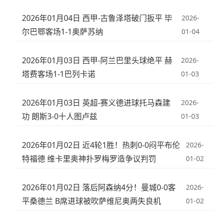
2026年01月04日 西甲-古鲁泽塔破门扳平 毕
2026-
尔巴鄂客场1-1奥萨苏纳
01-04
2026年01月03日 西甲-阿兰巴里头球绝平 赫
2026-
塔费客场1-1巴列卡诺
01-03
2026年01月03日 英超-赛义德进球托马森建
2026-
功 朗斯3-0十人图卢兹
01-03
2026年01月02日 近4轮1胜！热刺0-0闷平布伦
2026-
特福德 维卡里奥神扑罗梅罗造争议判罚
01-02
2026年01月02日 落后阿森纳4分！曼城0-0客
2026-
平桑德兰 B席进球被吹萨维尼奥两失良机
01-02