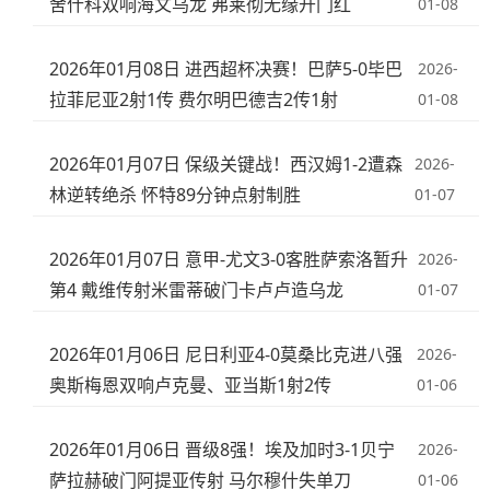
舍什科双响海文乌龙 弗莱彻无缘开门红
01-08
2026年01月08日 进西超杯决赛！巴萨5-0毕巴
2026-
拉菲尼亚2射1传 费尔明巴德吉2传1射
01-08
2026年01月07日 保级关键战！西汉姆1-2遭森
2026-
林逆转绝杀 怀特89分钟点射制胜
01-07
2026年01月07日 意甲-尤文3-0客胜萨索洛暂升
2026-
第4 戴维传射米雷蒂破门卡卢卢造乌龙
01-07
2026年01月06日 尼日利亚4-0莫桑比克进八强
2026-
奥斯梅恩双响卢克曼、亚当斯1射2传
01-06
2026年01月06日 晋级8强！埃及加时3-1贝宁
2026-
萨拉赫破门阿提亚传射 马尔穆什失单刀
01-06