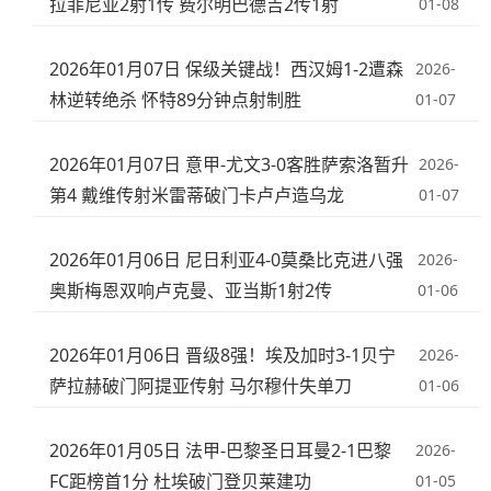
拉菲尼亚2射1传 费尔明巴德吉2传1射
01-08
2026年01月07日 保级关键战！西汉姆1-2遭森
2026-
林逆转绝杀 怀特89分钟点射制胜
01-07
2026年01月07日 意甲-尤文3-0客胜萨索洛暂升
2026-
第4 戴维传射米雷蒂破门卡卢卢造乌龙
01-07
2026年01月06日 尼日利亚4-0莫桑比克进八强
2026-
奥斯梅恩双响卢克曼、亚当斯1射2传
01-06
2026年01月06日 晋级8强！埃及加时3-1贝宁
2026-
萨拉赫破门阿提亚传射 马尔穆什失单刀
01-06
2026年01月05日 法甲-巴黎圣日耳曼2-1巴黎
2026-
FC距榜首1分 杜埃破门登贝莱建功
01-05