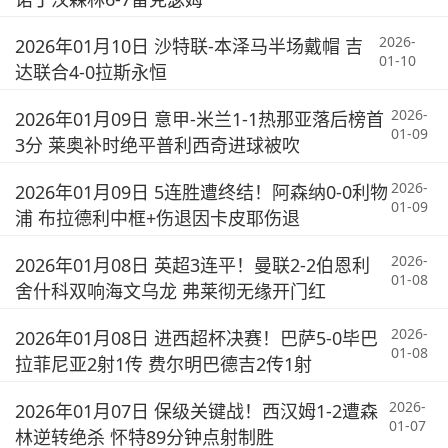
2026-
2026年01月10日 沙特联-本泽马半场戴帽 吉
01-10
达联合4-0拉斯永恒
2026-
2026年01月09日 意甲-米兰1-1热那亚落后榜首
01-09
3分 莱奥补时绝平普利西奇进球被吹
2026-
2026年01月09日 5连胜遭终结！阿森纳0-0利物
01-09
浦 布拉德利中框+伤退因卡皮耶伤退
2026-
2026年01月08日 英超3连平！曼联2-2伯恩利
01-08
舍什科双响海文乌龙 弗莱彻无缘开门红
2026-
2026年01月08日 进西超杯决赛！巴萨5-0毕巴
01-08
拉菲尼亚2射1传 费尔明巴德吉2传1射
2026-
2026年01月07日 保级关键战！西汉姆1-2遭森
01-07
林逆转绝杀 怀特89分钟点射制胜