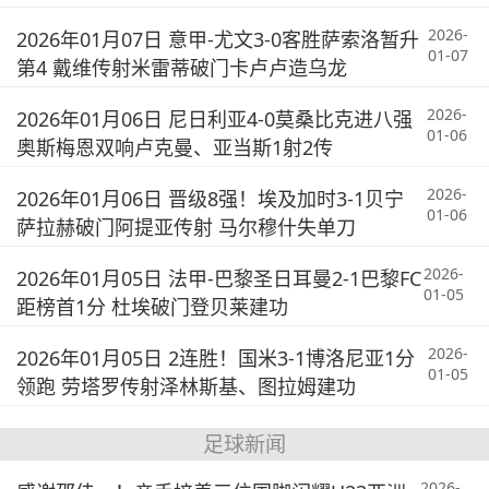
2026-
2026年01月07日 意甲-尤文3-0客胜萨索洛暂升
01-07
第4 戴维传射米雷蒂破门卡卢卢造乌龙
2026-
2026年01月06日 尼日利亚4-0莫桑比克进八强
01-06
奥斯梅恩双响卢克曼、亚当斯1射2传
2026-
2026年01月06日 晋级8强！埃及加时3-1贝宁
01-06
萨拉赫破门阿提亚传射 马尔穆什失单刀
2026-
2026年01月05日 法甲-巴黎圣日耳曼2-1巴黎FC
01-05
距榜首1分 杜埃破门登贝莱建功
2026-
2026年01月05日 2连胜！国米3-1博洛尼亚1分
01-05
领跑 劳塔罗传射泽林斯基、图拉姆建功
足球新闻
2026-