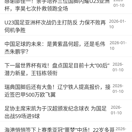
感谢邵佳一！亲手培养三位国脚闪耀U23亚洲
01-10
杯，李昊七次扑救领跑全场
2026-01-
U23国足亚洲杯次战仍主打防反 力保不败再
10
伺机争胜
2026-01-
中国足球的未来：是黄紫昌何超，还是毛伟
10
杰朱鹏宇？
2026-
下一届世界杯有戏！盘点国足目前十大“00后”
01-10
潜力新星，王钰栋领衔
2026-
瑞典国脚后还有大鱼！辽宁铁人提高报价，接
01-10
近签巴甲500万欧飞翼
2026-
足协主席宋凯为于汉超颁发纪念球衣 为国足
01-10
出战59场进9球
2026-
海港悄悄签下上赛季亚冠“噩梦”中场！22岁多哥