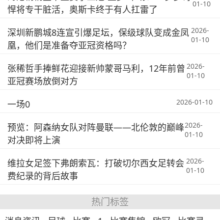
01-10
悍将专干脏活，奥斯卡终于有人扛雷了
2026-
深圳新鹏城8连宣引爆足坛，保级球队变成金凤
01-10
凰，他们是准备夺亚冠资格吗？
2026-
张稀哲手捧鲜花迎接新帅蒙哥马利，12年前曾
01-10
亚冠赛场放倒对方
2026-01-10
一场0
2026-
预览：阿森纳女队对阵曼联——北伦敦的巅峰
01-10
对决即将上演
2026-
维拉女足签下弗朗索瓦：打破切尔西女足转会
01-10
费纪录的背后故事
热门标签