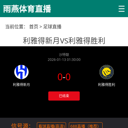
☰
雨燕体育直播
当前位置：
首页
>
足球直播
利雅得新月VS利雅得胜利
沙特联
2026-01-13 01:30:00
0
-
0
利雅得新月
利雅得胜利
已结束
信号源：
看球直播(高清)
688直播（推荐）