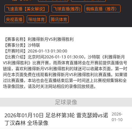
飞速直播【美女解说】
飞球直播(推荐)
蜘蛛直播（推荐）
央视直播
咪咕体育
腾讯体育
【赛事名称】
利雅得新月VS利雅得胜利
【赛事分类】
沙特联
【开赛时间】
2026-01-13 01:30:00
【比赛介绍】
北京时间2026-01-13 01:30:00，沙特联《利雅得新月
VS利雅得胜利》比赛开赛，雨燕体育直播将会在开赛前提供直播信号
链接，喜欢利雅得新月VS利雅得胜利的球迷可以收藏本页面，第一时
间在本页面免费在线观看利雅得新月VS利雅得胜利比赛直播。如果错
过比赛直播，本站也会在直播结束后第一时间送上比赛视频集锦和全
场录像回放，请及时关注网站相应的录像回放频道。
足球录像
2026-
2026年01月10日 足总杯第3轮 雷克瑟姆vs诺
01-10
丁汉森林 全场录像