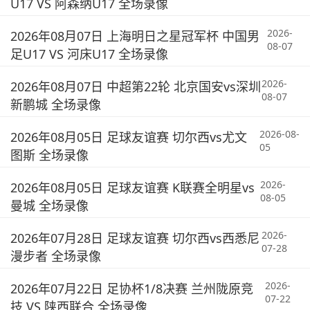
U17 VS 阿森纳U17 全场录像
2026-
2026年08月07日 上海明日之星冠军杯 中国男
08-07
足U17 VS 河床U17 全场录像
2026-
2026年08月07日 中超第22轮 北京国安vs深圳
08-07
新鹏城 全场录像
2026-08-
2026年08月05日 足球友谊赛 切尔西vs尤文
05
图斯 全场录像
2026-
2026年08月05日 足球友谊赛 K联赛全明星vs
08-05
曼城 全场录像
2026-
2026年07月28日 足球友谊赛 切尔西vs西悉尼
07-28
漫步者 全场录像
2026-
2026年07月22日 足协杯1/8决赛 兰州陇原竞
07-22
技 VS 陕西联合 全场录像