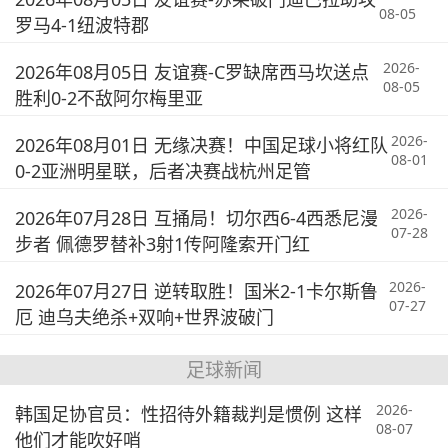
08-05
罗马4-1纽波特郡
2026-
2026年08月05日 友谊赛-C罗缺席西马坎送点
08-05
胜利0-2不敌阿尔梅里亚
2026-
2026年08月01日 无缘决赛！中国足球小将红队
08-01
0-2亚洲明星联，后者决赛战杭州足管
2026-
2026年07月28日 互捅局！切尔西6-4西悉尼漫
07-28
步者 佩德罗替补3射1传阿隆索开门红
2026-
2026年07月27日 逆转取胜！国米2-1卡尔斯鲁
07-27
厄 迪乌夫绝杀+双响+世界波破门
足球新闻
2026-
韩国足协官员：性招待外籍裁判是惯例 这样
08-07
他们才能吹好哨