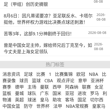
08-08
足（甲组）创历史摘银
2026-
8月6日：因凡蒂诺要凉？亚足联反水、卡塔尔
08-08
挺他，世界杯权力游戏比决赛点球还刺激！
2026-08-08
苦等3年，这部9.1分神剧终于回归！
2026-
曾是中国女足主帅，嫁给师兄后丁克至今，如
08-08
今丈夫是上海女足领队
热门标签
消息资讯
足球
比赛
1
比赛集锦
欧冠
NBA
比
赛录像
球员
篮球
CBA
观点评论
意甲
亚洲杯
赛季
德甲
主场
曼联
西甲
阿森纳
联赛
女足
篮板
曼城
球队
广东
国米
亚冠
进攻
罗马
利
物浦
英超
球迷
皇马
助攻
客场
国足
切尔西
中国女篮
防守
世界杯
法甲
NBA常规赛
皇家马