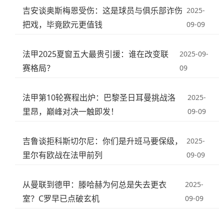
吉安谈奥斯梅恩受伤：这是球员与俱乐部诈伤
2025-
把戏，毕竟欧元更值钱
09-09
法甲2025夏窗五大最贵引援：谁在改变联
2025-09-
赛格局？
09
法甲第10轮赛程出炉：巴黎圣日耳曼挑战洛
2025-
里昂，巅峰对决一触即发！
09-09
吉鲁谈拒科斯切尔尼：你们是升班马要保级，
2025-
里尔有欧战在法甲前列
09-09
从曼联到德甲：滕哈赫为何总是失去更衣
2025-
室？C罗早已点破玄机
09-09