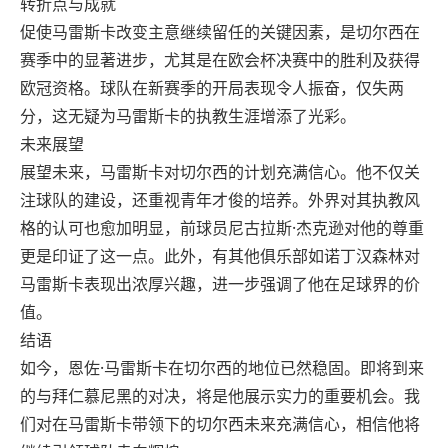
转折点与成就
促使马雷斯卡改变主意继续留任的关键因素，是切尔西在
赛季中的显著进步，尤其是在欧会杯决赛中的胜利及获得
欧冠资格。球队在新赛季的开局表现令人振奋，仅失两
分，这无疑为马雷斯卡的执教生涯增添了光彩。
未来展望
展望未来，马雷斯卡对切尔西的计划充满信心。他不仅关
注球队的建设，还重视青年才俊的培养。外界对其执教风
格的认可也愈加明显，前球员尼古拉斯·杰克逊对他的尊重
更是印证了这一点。此外，有其他俱乐部如诺丁汉森林对
马雷斯卡表现出浓厚兴趣，进一步强调了他在足球界的价
值。
结语
如今，恩佐·马雷斯卡在切尔西的地位已然稳固。即将到来
的与拜仁慕尼黑的对决，将是他展示实力的重要机会。我
们对在马雷斯卡带领下的切尔西未来充满信心，相信他将