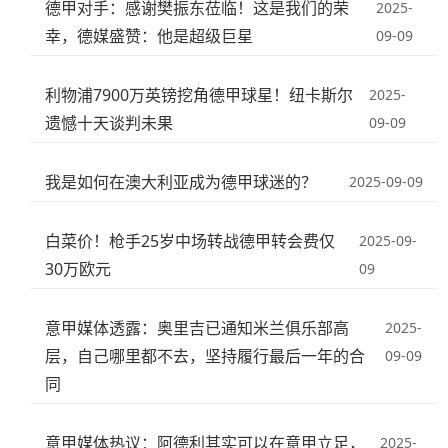
德甲对手：感谢樊振东莅临！这是我们的荣
2025-
幸，德媒盛赞：他是超级巨星
09-09
利物浦7900万英镑挖角德甲球星！纽卡斯尔
2025-
遗憾十天谈判未果
09-09
我是如何在澳大利亚成为德甲球迷的？
2025-09-09
白菜价！枪手25岁中场转战德甲转会费仅
2025-09-
30万欧元
09
意甲媒体透露：奥里吉已通知米兰俱乐部高
2025-
层，自己哪里都不去，坚持履行最后一年的合
09-09
同
意甲媒体热议：阿德利其实可以在意甲立足，
2025-