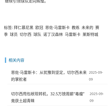
继续引领球队走向辉煌。
标签:
拜仁慕尼黑
欧冠
恩佐·马雷斯卡
教练
未来的
赛
季
球员
切尔西
球队
诺丁汉森林
马雷斯卡
莱斯特城
相关内容
恩佐·马雷斯卡：从犹豫到坚定，切尔西未来
2025-09-
的掌舵者
09
切尔西甩包袱现转机，32.5万镑周薪“毒瘤”
2025-09-
竟获土超青睐
09