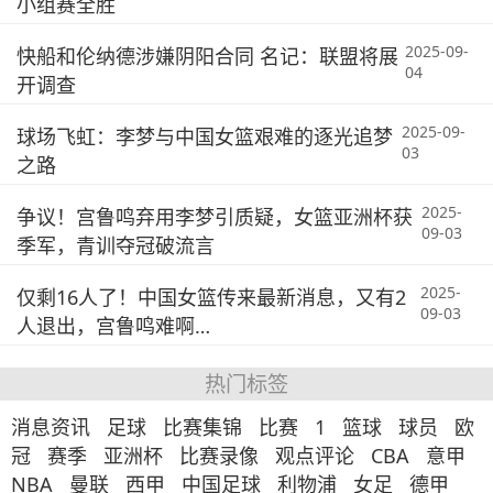
小组赛全胜
2025-09-
快船和伦纳德涉嫌阴阳合同 名记：联盟将展
04
开调查
2025-09-
球场飞虹：李梦与中国女篮艰难的逐光追梦
03
之路
2025-
争议！宫鲁鸣弃用李梦引质疑，女篮亚洲杯获
09-03
季军，青训夺冠破流言
2025-
仅剩16人了！中国女篮传来最新消息，又有2
09-03
人退出，宫鲁鸣难啊…
热门标签
消息资讯
足球
比赛集锦
比赛
1
篮球
球员
欧
冠
赛季
亚洲杯
比赛录像
观点评论
CBA
意甲
NBA
曼联
西甲
中国足球
利物浦
女足
德甲