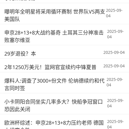
2025-09-
曝明年全明星将采用循环赛制 世界队VS两支
04
美国队
2025-09-
申京28+13+8大战约基奇 土耳其三分神准击
04
败塞尔维亚
2025-09-04
29岁退役？本
2025-09-04
2年1250万美元！篮网官宣续约中锋夏普
2025-09-
爆料人:调查了3000+份文件 伦纳德续约和代
04
言同时签
2025-09-
小卡阴阳合同坐实几率多大？快船争冠窗口
04
恐因此关闭
2025-09-
欧洲杯综述：申京28+13+8力压约老师 德国
04