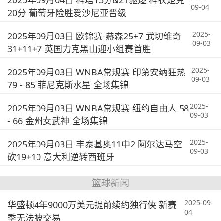
2025年09月04日 科塔15分&2T驱逐 科农楚克
09-04
20分 葡萄牙险胜爱沙尼亚晋级
2025-
2025年09月03日 欧锦赛-赫森25+7 武切维奇
09-03
31+11+7 英国力克黑山迎小组赛首胜
2025-
2025年09月03日 WNBA常规赛 印第安纳狂热
09-03
79 - 85 菲尼克斯水星 全场集锦
2025-
2025年09月03日 WNBA常规赛 纽约自由人 58
09-03
- 66 金州女武神 全场集锦
2025-
2025年09月03日 丰泰基奥11中2 阿尔达马空
09-03
砍19+10 意大利逆转西班牙
篮球新闻
2025-09-
华盛顿4年9000万美元提前续约独行侠 新赛
04
季无法被交易