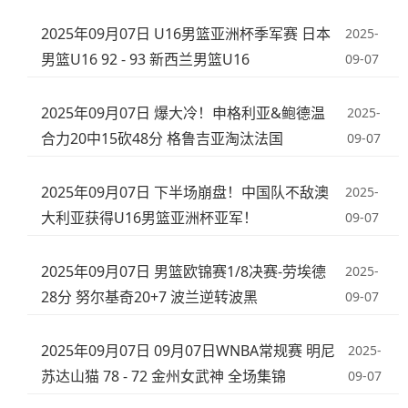
2025年09月07日 U16男篮亚洲杯季军赛 日本
2025-
男篮U16 92 - 93 新西兰男篮U16
09-07
2025年09月07日 爆大冷！申格利亚&鲍德温
2025-
合力20中15砍48分 格鲁吉亚淘汰法国
09-07
2025年09月07日 下半场崩盘！中国队不敌澳
2025-
大利亚获得U16男篮亚洲杯亚军！
09-07
2025年09月07日 男篮欧锦赛1/8决赛-劳埃德
2025-
28分 努尔基奇20+7 波兰逆转波黑
09-07
2025年09月07日 09月07日WNBA常规赛 明尼
2025-
苏达山猫 78 - 72 金州女武神 全场集锦
09-07