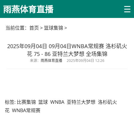
☰
雨燕体育直播
当前位置：
首页
>
篮球集锦
>
2025年09月04日 09月04日WNBA常规赛 洛杉矶火
花 75 - 86 亚特兰大梦想 全场集锦
来源：
雨燕体育直播
2025年09月04日 12:26
标签:
比赛集锦
篮球
WNBA
亚特兰大梦想
洛杉矶火
花
WNBA常规赛