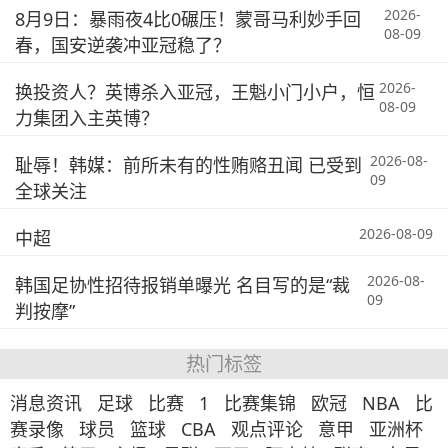
2026-
8月9日：暴雨夜4比0碾压！蒙哥马利妙手回
08-09
春，国安逆袭冲亚冠稳了？
2026-
换投资人？英博杀入亚冠，王魁小门小户，恒
08-09
力集团入主英博？
2026-08-
耻辱！韩媒：前所未有的性贿赂丑闻 已受到
09
全球关注
2026-08-09
中超
2026-08-
韩国足协性招待报销单曝光 名目写的是“裁
09
判按摩”
热门标签
消息资讯
足球
比赛
1
比赛集锦
欧冠
NBA
比
赛录像
球员
篮球
CBA
观点评论
意甲
亚洲杯