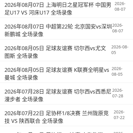
2026-
2026年08月07日 上海明日之星冠军杯 中国男
08-07
足U17 VS 河床U17 全场录像
2026-
2026年08月07日 中超第22轮 北京国安vs深圳
08-07
新鹏城 全场录像
2026-08-
2026年08月05日 足球友谊赛 切尔西vs尤文
05
图斯 全场录像
2026-
2026年08月05日 足球友谊赛 K联赛全明星vs
08-05
曼城 全场录像
2026-
2026年07月28日 足球友谊赛 切尔西vs西悉尼
07-28
漫步者 全场录像
2026-
2026年07月22日 足协杯1/8决赛 兰州陇原竞
07-22
技 VS 陕西联合 全场录像