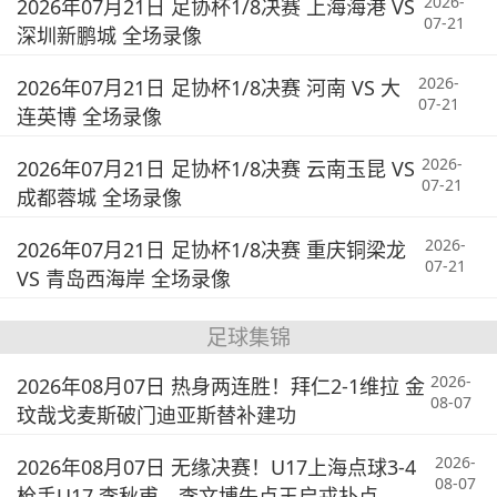
2026-
2026年07月21日 足协杯1/8决赛 上海海港 VS
07-21
深圳新鹏城 全场录像
2026-
2026年07月21日 足协杯1/8决赛 河南 VS 大
07-21
连英博 全场录像
2026-
2026年07月21日 足协杯1/8决赛 云南玉昆 VS
07-21
成都蓉城 全场录像
2026-
2026年07月21日 足协杯1/8决赛 重庆铜梁龙
07-21
VS 青岛西海岸 全场录像
足球集锦
2026-
2026年08月07日 热身两连胜！拜仁2-1维拉 金
08-07
玟哉戈麦斯破门迪亚斯替补建功
2026-
2026年08月07日 无缘决赛！U17上海点球3-4
08-07
枪手U17 李秋甫、李文博失点王启戎扑点