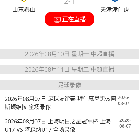
2
-
1
山东泰山
天津津门虎
正在直播
2026年08月10日 星期一 中超直播
2026年08月11日 星期二 中超直播
足球录像
2026-
2026年08月07日 足球友谊赛 拜仁慕尼黑vs阿
08-07
斯顿维拉 全场录像
2026-
2026年08月07日 上海明日之星冠军杯 上海
08-07
U17 VS 阿森纳U17 全场录像