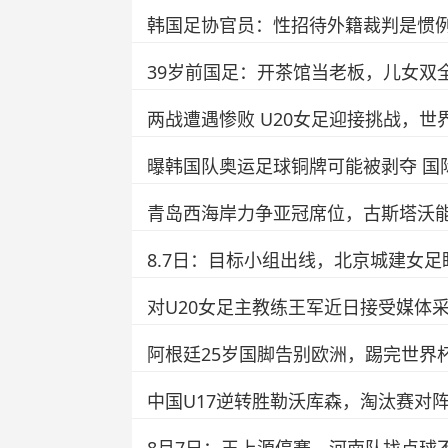
韩国足协官员：性招待外籍裁判是惯例
39岁前国足：开茶馆当老板，儿女双
两战遭遇惨败 U20女足迎接挑战，世
曝韩国队奥运足球铜牌可能被剥夺 国
青岛西海岸力争亚冠席位，古斯塔沃
8.7日：目标小组出线，北京城建女
对U20女足主教练王军近日接受媒体
阿根廷25岁国脚告别欧洲，踢完世界
中国U17逆转胜勒沃库森，淘汰赛对