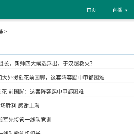
首页
直播
基 >
组组长，新帅四大候选浮出，于汉超救火？
四大外援摧花前国脚，这套阵容踢中甲都困难
花 前国脚：这套阵容踢中甲都困难
5场胜利 感谢上海
毅军先接管一线队竞训
一线队教练组组长