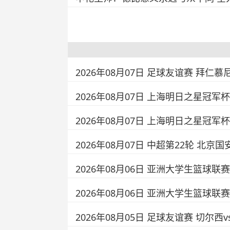
2026年08月07日 足球友谊赛 拜仁
2026年08月07日 上海明日之星冠军杯 
2026年08月07日 上海明日之星冠军杯 
2026年08月07日 中超第22轮 北京
2026年08月06日 亚洲大学生篮球联
2026年08月06日 亚洲大学生篮球联
2026年08月05日 足球友谊赛 切尔西