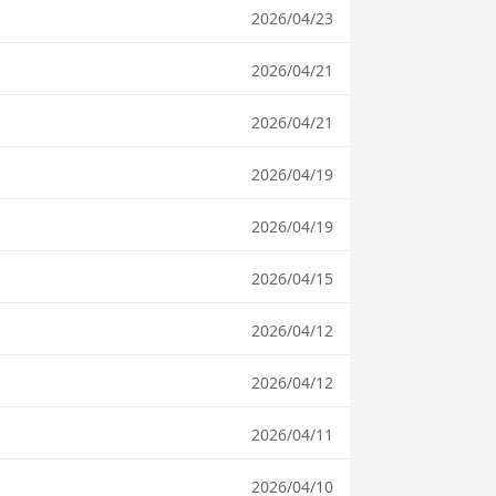
2026/04/23
2026/04/21
2026/04/21
2026/04/19
2026/04/19
2026/04/15
2026/04/12
2026/04/12
2026/04/11
2026/04/10