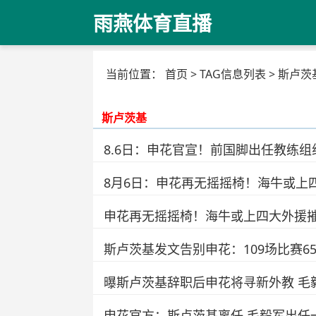
雨燕体育直播
当前位置：
首页
> TAG信息列表 > 斯卢茨
斯卢茨基
8.6日：申花官宣！前国脚出任教练
8月6日：申花再无摇摇椅！海牛或上
申花再无摇摇椅！海牛或上四大外援摧
斯卢茨基发文告别申花：109场比赛6
曝斯卢茨基辞职后申花将寻新外教 毛
申花官方：斯卢茨基离任 毛毅军出任