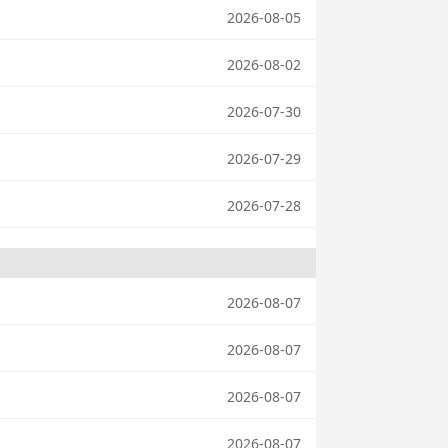
2026-08-05
2026-08-02
2026-07-30
2026-07-29
2026-07-28
2026-08-07
2026-08-07
2026-08-07
2026-08-07