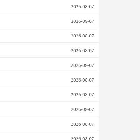
2026-08-07
2026-08-07
2026-08-07
2026-08-07
2026-08-07
2026-08-07
2026-08-07
2026-08-07
2026-08-07
2026-08-07