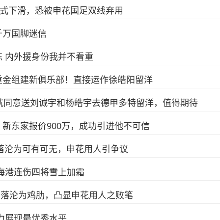
崖式下滑，恐被申花国足双线弃用
千万国脚迷信
 内外援身份我并不看重
重金组建新俱乐部！直接运作徐皓阳留洋
就同意送刘诚宇和杨皓宇去德甲多特留洋，值得期待
新东家报价900万，成功引进他不可信
冷落沦为可有可无，申花用人引争议
海港连伤四将雪上加霜
帅冷落沦为鸡肋，凸显申花用人之败笔
力展现最优秀水平