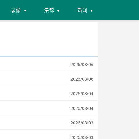
录像
集锦
新闻
2026/08/06
2026/08/06
2026/08/04
2026/08/04
2026/08/03
2026/08/03