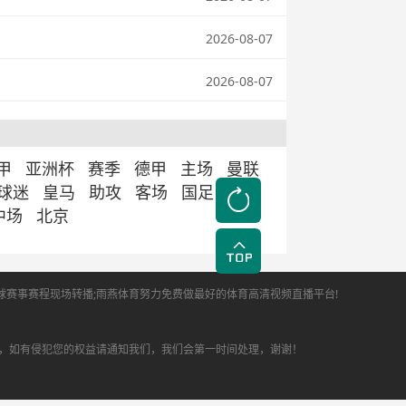
2026-08-07
2026-08-07
甲
亚洲杯
赛季
德甲
主场
曼联
球迷
皇马
助攻
客场
国足
切尔
中场
北京
全球赛事赛程现场转播;雨燕体育努力免费做最好的体育高清视频直播平台!
，如有侵犯您的权益请通知我们，我们会第一时间处理，谢谢！