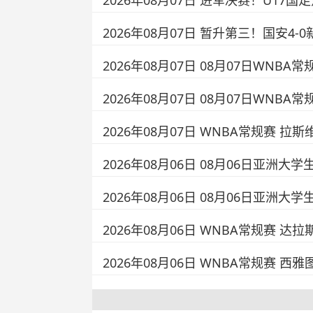
2026年08月07日 进军决赛！U17
2026年08月07日 暂升第三！国安
2026年08月07日 08月07日WNBA常
2026年08月07日 08月07日WNBA
2026年08月07日 WNBA常规赛 拉斯
2026年08月06日 08月06日亚洲大学
2026年08月06日 08月06日亚洲大学
2026年08月06日 WNBA常规赛 达拉
2026年08月06日 WNBA常规赛 西雅