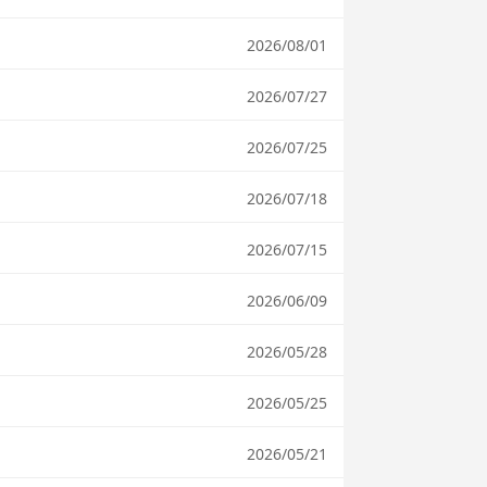
2026/08/01
2026/07/27
2026/07/25
2026/07/18
2026/07/15
2026/06/09
2026/05/28
2026/05/25
2026/05/21