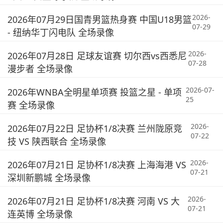
2026-
2026年07月29日国青男篮热身赛 中国U18男篮
07-29
- 纽纳华丁闪电队 全场录像
2026-
2026年07月28日 足球友谊赛 切尔西vs西悉尼
07-28
漫步者 全场录像
2026-07-
2026年WNBA全明星单项赛 投篮之星 - 单项
25
赛 全场录像
2026-
2026年07月22日 足协杯1/8决赛 兰州陇原竞
07-22
技 VS 陕西联合 全场录像
2026-
2026年07月21日 足协杯1/8决赛 上海海港 VS
07-21
深圳新鹏城 全场录像
2026-
2026年07月21日 足协杯1/8决赛 河南 VS 大
07-21
连英博 全场录像