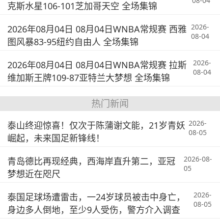
08-04
克斯水星106-101芝加哥天空 全场集锦
2026-
2026年08月04日 08月04日WNBA常规赛 西雅
08-04
图风暴83-95纽约自由人 全场集锦
2026-
2026年08月04日 08月04日WNBA常规赛 拉斯
08-04
维加斯王牌109-87亚特兰大梦想 全场集锦
热门新闻
2026-
泰山终迎惊喜！仅次于陈蒲谢文能，21岁青妖
08-05
崛起，未来国足新锋线！
2026-08-
青岛德比再现经典，西海岸直升第二，亚冠
05
梦想近在咫尺
2026-
泰国足球场遭雷击，一24岁球员被击中身亡，
08-05
身边多人倒地，至少9人受伤，警方介入调查