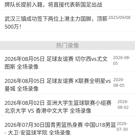
牌队长提前入籍，将直接代表新国足出战
2025/09/08
武汉三镇成功签下两位上港主力国脚，顶薪
500万！
热门录像
2026-08-
2026年08月05日 足球友谊赛 切尔西vs尤文
05
图斯 全场录像
2026-
2026年08月05日 足球友谊赛 K联赛全明星vs
08-05
曼城 全场录像
2026-
2026年08月02日 亚洲大学生篮球联赛小组赛
08-02
北京大学 VS 香港中文大学 全场录像
2026-
2026年07月30日国青男篮热身赛 中国U18男篮
07-30
- 大卫·安篮球学院 全场录像