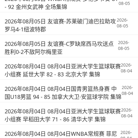
08-05
- 92 金州女武神 全场集锦
2026-
2026年08月05日 友谊赛-苏莱破门迪巴拉助攻
08-05
罗马4-1纽波特郡
2026-
2026年08月05日 友谊赛-C罗缺席西马坎送点
08-05
胜利0-2不敌阿尔梅里亚
2026-
2026年08月04日 08月04日亚洲大学生篮球联赛
08-04
小组赛 延世大学 82 - 83 北京大学 集锦
2026-
2026年08月04日 08月04日国青男篮热身赛 中
08-04
国U18男篮 94 - 85 加拿大大卫·安篮球学院 集锦
2026-
2026年08月04日 08月04日亚洲大学生篮球联赛
08-04
小组赛 早稻田大学 71 - 86 清华大学 集锦
2026-
2026年08月04日 08月04日WNBA常规赛 菲尼