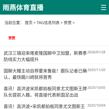
☰
雨燕体育直播
当前位置：
首页
> TAG信息列表 > 贺惯 >
贺惯
2026/01/28
武汉三镇迎来喀麦隆国脚中卫加盟，新赛季
防线实力大幅提升
2025/11/20
国脚大鳗主动自荐要来鲁能！跟队记者已确
认，最快踢川崎就将首秀
2025/10/05
喜讯！高洪波宋凯都拍板同意尤文图斯王牌
队长提前入籍，将直接代表新国足出战
2025/10/04
喜讯！高洪波+宋凯都拍板同意尤文图斯王