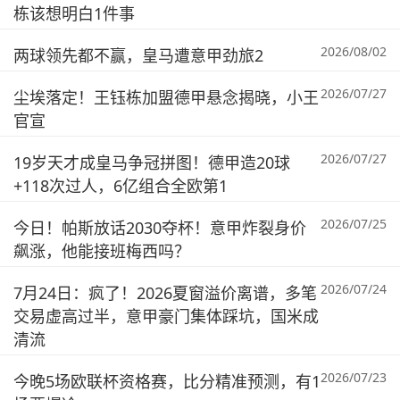
栋该想明白1件事
2026/08/02
两球领先都不赢，皇马遭意甲劲旅2
2026/07/27
尘埃落定！王钰栋加盟德甲悬念揭晓，小王
官宣
2026/07/27
19岁天才成皇马争冠拼图！德甲造20球
+118次过人，6亿组合全欧第1
2026/07/25
今日！帕斯放话2030夺杯！意甲炸裂身价
飙涨，他能接班梅西吗？
2026/07/24
7月24日：疯了！2026夏窗溢价离谱，多笔
交易虚高过半，意甲豪门集体踩坑，国米成
清流
2026/07/23
今晚5场欧联杯资格赛，比分精准预测，有1