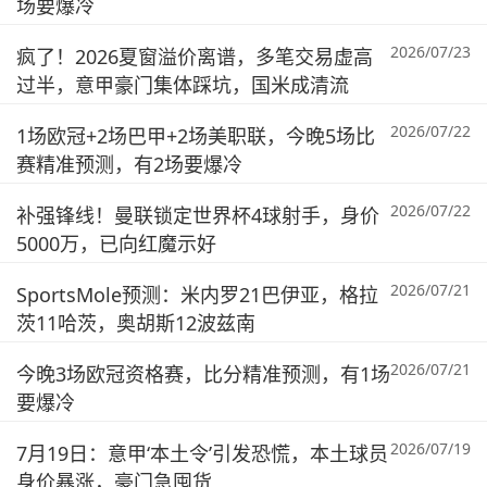
场要爆冷
2026/07/23
疯了！2026夏窗溢价离谱，多笔交易虚高
过半，意甲豪门集体踩坑，国米成清流
2026/07/22
1场欧冠+2场巴甲+2场美职联，今晚5场比
赛精准预测，有2场要爆冷
2026/07/22
补强锋线！曼联锁定世界杯4球射手，身价
5000万，已向红魔示好
2026/07/21
SportsMole预测：米内罗21巴伊亚，格拉
茨11哈茨，奥胡斯12波兹南
2026/07/21
今晚3场欧冠资格赛，比分精准预测，有1场
要爆冷
2026/07/19
7月19日：意甲‘本土令’引发恐慌，本土球员
身价暴涨，豪门急囤货