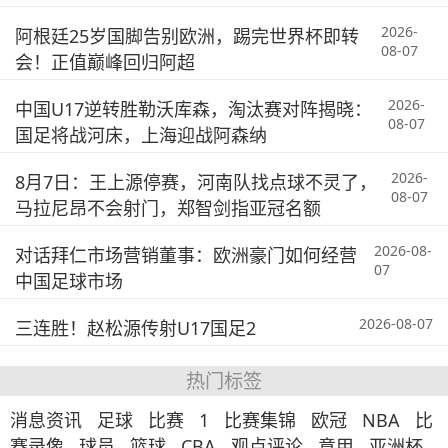
2026-
阿根廷25岁国脚告别欧洲，踢完世界杯即转
08-07
会！正值巅峰回归阿超
2026-
中国U17逆转胜勒沃库森，淘汰赛对阵揭晓：
08-07
国足将战河床，上海迎战阿森纳
2026-
8月7日：王上源停赛，河南队找点球不灵了，
08-07
马拉尼昂不会射门，郑智剑指亚冠名额
2026-08-
对话拜仁市场营销董事：欧洲豪门如何经营
07
中国足球市场
2026-08-07
三连胜！赵松源传射U17国足2
热门标签
消息资讯
足球
比赛
1
比赛集锦
欧冠
NBA
比
赛录像
球员
篮球
CBA
观点评论
意甲
亚洲杯