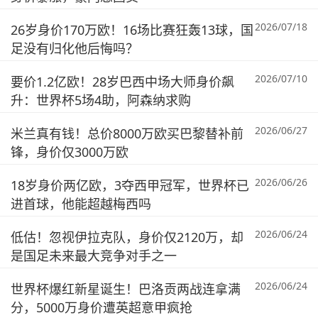
2026/07/18
26岁身价170万欧！16场比赛狂轰13球，国
足没有归化他后悔吗？
2026/07/10
要价1.2亿欧！28岁巴西中场大师身价飙
升：世界杯5场4助，阿森纳求购
2026/06/27
米兰真有钱！总价8000万欧买巴黎替补前
锋，身价仅3000万欧
2026/06/26
18岁身价两亿欧，3夺西甲冠军，世界杯已
进首球，他能超越梅西吗
2026/06/24
低估！忽视伊拉克队，身价仅2120万，却
是国足未来最大竞争对手之一
2026/06/24
世界杯爆红新星诞生！巴洛贡两战连拿满
分，5000万身价遭英超意甲疯抢