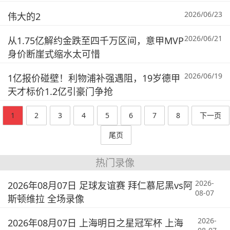
2026/06/23
伟大的2
2026/06/21
从1.75亿解约金跌至四千万区间，意甲MVP
身价断崖式缩水太可惜
2026/06/19
1亿报价碰壁！利物浦补强遇阻，19岁德甲
天才标价1.2亿引豪门争抢
1
2
3
4
5
6
7
8
下一页
尾页
热门录像
2026-
2026年08月07日 足球友谊赛 拜仁慕尼黑vs阿
08-07
斯顿维拉 全场录像
2026-
2026年08月07日 上海明日之星冠军杯 上海