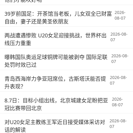
2026-
39岁前国足：开茶馆当老板，儿女双全已财富
08-07
自由，妻子还是黄圣依朋友
2026-08-
两战遭遇惨败 U20女足迎接挑战，世界杯出
07
线压力重重
2026-08-
曝韩国队奥运足球铜牌可能被剥夺 国际足联
07
处罚时效已过
2026-08-
青岛西海岸力争亚冠席位，古斯塔沃能否提
07
升表现？
2026-
8.7日：目标小组出线，北京城建女足盼把亚
08-07
冠比赛带回北京
2026-08-
对U20女足主教练王军近日接受媒体采访对
07
话的解读