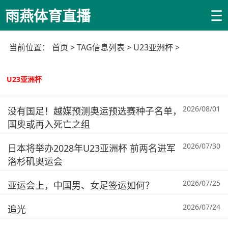
☰
雨燕体育直播
当前位置：
首页
> TAG信息列表 > U23亚洲杯 >
U23亚洲杯
2026/08/01
没有国足！越媒预测奥运预选赛种子名单，
国奥或再入死亡之组
2026/07/30
日本将举办2028年U23亚洲杯 前两名进军
洛杉矶奥运会
2026/07/25
亚运会上，中国男、女足签运如何？
2026/07/24
追光