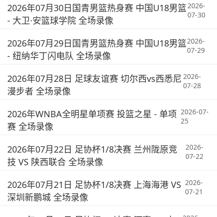
2026-
2026年07月30日国青男篮热身赛 中国U18男篮
07-30
- 大卫·安篮球学院 全场录像
2026-
2026年07月29日国青男篮热身赛 中国U18男篮
07-29
- 纽纳华丁闪电队 全场录像
2026-
2026年07月28日 足球友谊赛 切尔西vs西悉尼
07-28
漫步者 全场录像
2026-07-
2026年WNBA全明星单项赛 投篮之星 - 单项
25
赛 全场录像
2026-
2026年07月22日 足协杯1/8决赛 兰州陇原竞
07-22
技 VS 陕西联合 全场录像
2026-
2026年07月21日 足协杯1/8决赛 上海海港 VS
07-21
深圳新鹏城 全场录像