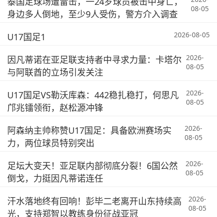
泰国足球场遭雷击，一24岁球员被击中身亡，
08-05
身边多人倒地，至少9人受伤，警方介入调查
2026-08-05
U17国足1
2026-
因凡蒂诺在亚足联支持者中寻求力量：卡塔尔
08-05
与阿联酋的立场引发关注
2026-
U17国足VS勒沃库森：442稳扎稳打，何思凡
08-05
邝兆镭领衔，赵松源冲锋
2026-
阿森纳主帅称赞U17国足：具备欧洲赛场实
08-05
力，两位球员特别突出
2026-
足坛大变天！亚足联内部彻底分裂！6国公然
08-05
倒戈，力挺因凡蒂诺连任
2026-
汗水落地终有回响！彭毕二老离开山东持续高
08-05
光，支持郑智以教练身份征战亚冠