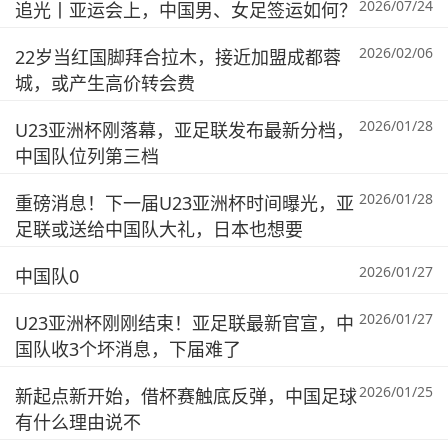
2026/07/24
追光丨亚运会上，中国男、女足签运如何？
2026/02/06
22岁当红国脚拜合拉木，接近加盟成都蓉
城，或产生高价转会费
2026/01/28
U23亚洲杯刚落幕，亚足联发布最新分档，
中国队位列第三档
2026/01/28
重磅消息！下一届U23亚洲杯时间曝光，亚
足联或送给中国队大礼，日本也想要
2026/01/27
中国队0
2026/01/27
U23亚洲杯刚刚结束！亚足联最新官宣，中
国队收3个坏消息，下届难了
2026/01/25
新起点新开始，借杯赛触底反弹，中国足球
有什么理由说不