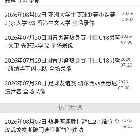
曼城 全场录像
2026-
2026年08月02日 亚洲大学生篮球联赛小组赛
08-02
北京大学 VS 香港中文大学 全场录像
2026-
2026年07月30日国青男篮热身赛 中国U18男篮
07-30
- 大卫·安篮球学院 全场录像
2026-
2026年07月29日国青男篮热身赛 中国U18男篮
07-29
- 纽纳华丁闪电队 全场录像
2026-
2026年07月28日 足球友谊赛 切尔西vs西悉尼
07-28
漫步者 全场录像
热门集锦
2026-
2026年08月07日 热身两连胜！拜仁2-1维拉 金
08-07
玟哉戈麦斯破门迪亚斯替补建功