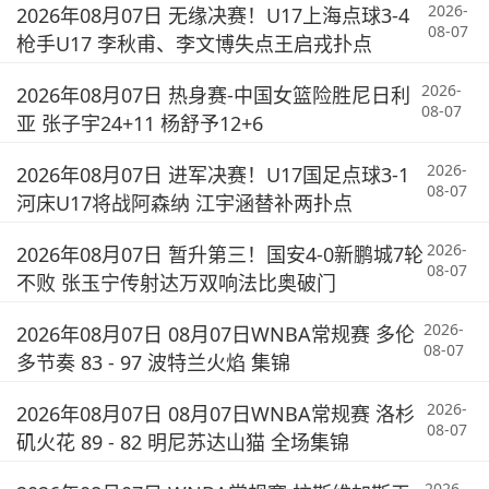
2026-
2026年08月07日 无缘决赛！U17上海点球3-4
08-07
枪手U17 李秋甫、李文博失点王启戎扑点
2026-
2026年08月07日 热身赛-中国女篮险胜尼日利
08-07
亚 张子宇24+11 杨舒予12+6
2026-
2026年08月07日 进军决赛！U17国足点球3-1
08-07
河床U17将战阿森纳 江宇涵替补两扑点
2026-
2026年08月07日 暂升第三！国安4-0新鹏城7轮
08-07
不败 张玉宁传射达万双响法比奥破门
2026-
2026年08月07日 08月07日WNBA常规赛 多伦
08-07
多节奏 83 - 97 波特兰火焰 集锦
2026-
2026年08月07日 08月07日WNBA常规赛 洛杉
08-07
矶火花 89 - 82 明尼苏达山猫 全场集锦
2026-