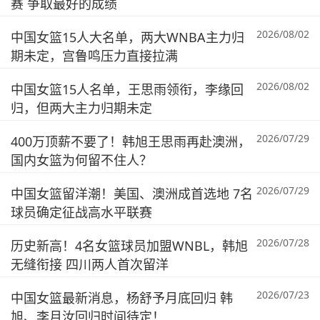
赛 争取最好的成绩
2026/08/02
中国女篮15人大名单，两大WNBA主力归
期未定，宫鲁鸣压力直接拉满
2026/08/02
中国女篮15人名单，王思雨领衔，李缘回
归，但两大主力归期未定
2026/07/29
400万顶薪不要了！韩旭王思雨再赴澳洲，
国内女篮为何留不住人？
2026/07/29
中国女篮留洋潮！美国、澳洲成首选地 7名
球员确定征战高水平联赛
2026/07/28
历史新高！4名女篮球员加盟WNBL，韩旭
无缝衔接 四川两人首次留洋
2026/07/23
中国女篮最新消息，杨舒予月底回归 韩
旭、李月汝回归时间待定！