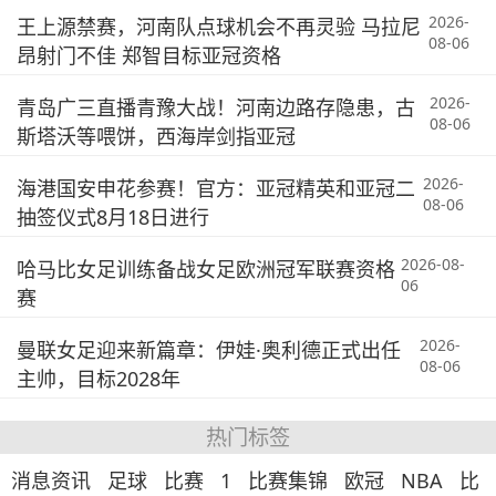
2026-
王上源禁赛，河南队点球机会不再灵验 马拉尼
08-06
昂射门不佳 郑智目标亚冠资格
2026-
青岛广三直播青豫大战！河南边路存隐患，古
08-06
斯塔沃等喂饼，西海岸剑指亚冠
2026-
海港国安申花参赛！官方：亚冠精英和亚冠二
08-06
抽签仪式8月18日进行
2026-08-
哈马比女足训练备战女足欧洲冠军联赛资格
06
赛
2026-
曼联女足迎来新篇章：伊娃·奥利德正式出任
08-06
主帅，目标2028年
热门标签
消息资讯
足球
比赛
1
比赛集锦
欧冠
NBA
比