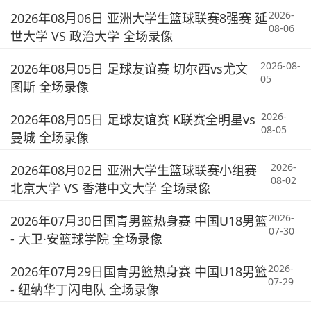
2026-
2026年08月06日 亚洲大学生篮球联赛8强赛 延
08-06
世大学 VS 政治大学 全场录像
2026-08-
2026年08月05日 足球友谊赛 切尔西vs尤文
05
图斯 全场录像
2026-
2026年08月05日 足球友谊赛 K联赛全明星vs
08-05
曼城 全场录像
2026-
2026年08月02日 亚洲大学生篮球联赛小组赛
08-02
北京大学 VS 香港中文大学 全场录像
2026-
2026年07月30日国青男篮热身赛 中国U18男篮
07-30
- 大卫·安篮球学院 全场录像
2026-
2026年07月29日国青男篮热身赛 中国U18男篮
07-29
- 纽纳华丁闪电队 全场录像