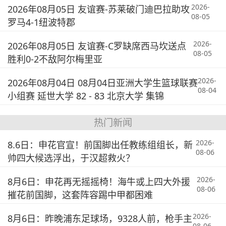
2026-
2026年08月05日 友谊赛-苏莱破门迪巴拉助攻
08-05
罗马4-1纽波特郡
2026-
2026年08月05日 友谊赛-C罗缺席西马坎送点
08-05
胜利0-2不敌阿尔梅里亚
2026-
2026年08月04日 08月04日亚洲大学生篮球联赛
08-04
小组赛 延世大学 82 - 83 北京大学 集锦
热门新闻
2026-
8.6日：申花官宣！前国脚出任教练组组长，新
08-06
帅四大候选浮出，于汉超救火？
2026-
8月6日：申花再无摇摇椅！海牛或上四大外援
08-06
摧花前国脚，这套阵容踢中甲都困难
2026-
8月6日：昨晚浦东足球场，9328人前，枪手主
08-06