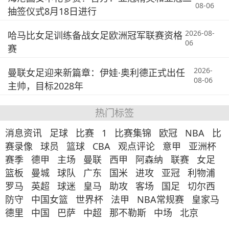
08-06
抽签仪式8月18日进行
2026-08-
哈马比女足训练备战女足欧洲冠军联赛资格
06
赛
2026-
曼联女足迎来新篇章：伊娃·奥利德正式出任
08-06
主帅，目标2028年
热门标签
消息资讯
足球
比赛
1
比赛集锦
欧冠
NBA
比
赛录像
球员
篮球
CBA
观点评论
意甲
亚洲杯
赛季
德甲
主场
曼联
西甲
阿森纳
联赛
女足
篮板
曼城
球队
广东
国米
进攻
亚冠
利物浦
罗马
英超
球迷
皇马
助攻
客场
国足
切尔西
防守
中国女篮
世界杯
法甲
NBA常规赛
皇家马
德里
中国
巴萨
中超
那不勒斯
中场
北京