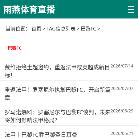
☰
雨燕体育直播
当前位置：
首页
> TAG信息列表 > 巴黎FC >
巴黎FC
2026/07/14
戴维拒绝土超邀约，重返法甲或英超成新目
标！
2026/07/07
重返法甲！罗塞尼尔执掌巴黎FC，开启新篇
章
2026/06/29
罗马诺爆料：罗塞尼尔与巴黎FC谈判，未来
将如何影响法甲格局？
2026/05/21
法甲｜巴黎FC胜巴黎圣日耳曼