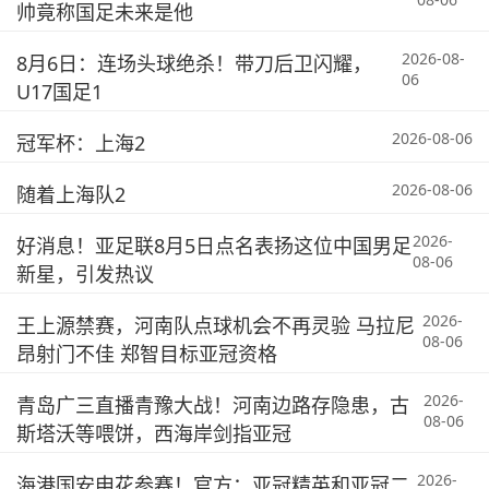
帅竟称国足未来是他
2026-08-
8月6日：连场头球绝杀！带刀后卫闪耀，
06
U17国足1
2026-08-06
冠军杯：上海2
2026-08-06
随着上海队2
2026-
好消息！亚足联8月5日点名表扬这位中国男足
08-06
新星，引发热议
2026-
王上源禁赛，河南队点球机会不再灵验 马拉尼
08-06
昂射门不佳 郑智目标亚冠资格
2026-
青岛广三直播青豫大战！河南边路存隐患，古
08-06
斯塔沃等喂饼，西海岸剑指亚冠
2026-
海港国安申花参赛！官方：亚冠精英和亚冠二