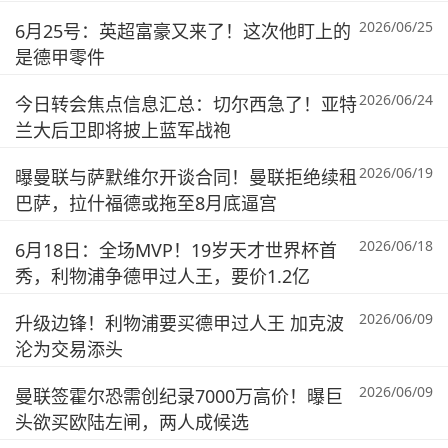
2026/06/25
6月25号：英超富豪又来了！这次他盯上的
是德甲零件
2026/06/24
今日转会焦点信息汇总：切尔西急了！亚特
兰大后卫即将披上蓝军战袍
2026/06/19
曝曼联与萨默维尔开谈合同！曼联拒绝续租
巴萨，拉什福德或拖至8月底逼宫
2026/06/18
6月18日：全场MVP！19岁天才世界杯首
秀，利物浦争德甲过人王，要价1.2亿
2026/06/09
升级边锋！利物浦要买德甲过人王 加克波
沦为交易添头
2026/06/09
曼联签霍尔恐需创纪录7000万高价！曝巨
头欲买欧陆左闸，两人成候选