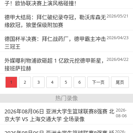
子！欧协联决赛上演风格碰撞！
2026/05/21
德甲大结局：拜仁破纪录夺冠，勒沃库森无
缘欧冠，狼堡保级附加赛
2026/04/23
德国杯半决赛：拜仁战药厂，德甲霸主冲击
三冠王
2026/04/22
外媒曝利物浦欲砸超 1 亿欧元挖德甲新星，
接班萨拉赫
1
2
3
4
5
6
下一页
尾页
热门录像
2026-
2026年08月06日 亚洲大学生篮球联赛8强赛 北
08-06
京大学 VS 上海交通大学 全场录像
2026-