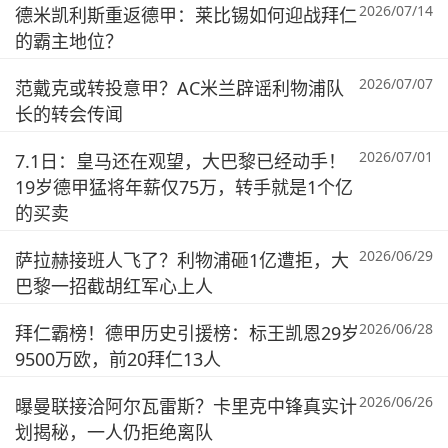
2026/07/14
德米凯利斯重返德甲：莱比锡如何迎战拜仁
的霸主地位？
2026/07/07
范戴克或转投意甲？AC米兰辟谣利物浦队
长的转会传闻
2026/07/01
7.1日：皇马还在观望，大巴黎已经动手！
19岁德甲猛将年薪仅75万，转手就是1个亿
的买卖
2026/06/29
萨拉赫接班人飞了？利物浦砸1亿遭拒，大
巴黎一招截胡红军心上人
2026/06/28
拜仁霸榜！德甲历史引援榜：标王凯恩29岁
9500万欧，前20拜仁13人
2026/06/26
曝曼联接洽阿尔瓦雷斯？卡里克中锋真实计
划揭秘，一人仍拒绝离队