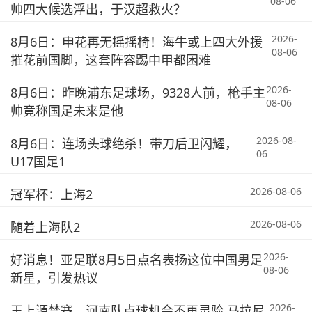
08-06
帅四大候选浮出，于汉超救火？
2026-
8月6日：申花再无摇摇椅！海牛或上四大外援
08-06
摧花前国脚，这套阵容踢中甲都困难
2026-
8月6日：昨晚浦东足球场，9328人前，枪手主
08-06
帅竟称国足未来是他
2026-08-
8月6日：连场头球绝杀！带刀后卫闪耀，
06
U17国足1
2026-08-06
冠军杯：上海2
2026-08-06
随着上海队2
2026-
好消息！亚足联8月5日点名表扬这位中国男足
08-06
新星，引发热议
2026-
王上源禁赛，河南队点球机会不再灵验 马拉尼