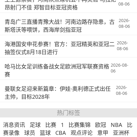
08-06
昂射门不佳 郑智目标亚冠资格
2026-
青岛广三直播青豫大战！河南边路存隐患，古
08-06
斯塔沃等喂饼，西海岸剑指亚冠
2026-
海港国安申花参赛！官方：亚冠精英和亚冠二
08-06
抽签仪式8月18日进行
2026-08-
哈马比女足训练备战女足欧洲冠军联赛资格
06
赛
2026-
曼联女足迎来新篇章：伊娃·奥利德正式出任
08-06
主帅，目标2028年
热门标签
消息资讯
足球
比赛
1
比赛集锦
欧冠
NBA
比
赛录像
球员
篮球
CBA
观点评论
意甲
亚洲杯