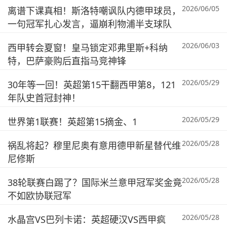
2026/06/05
离谱下课真相！斯洛特嘲讽队内德甲球员，
一句冠军扎心发言，逼崩利物浦半支球队
2026/06/03
西甲转会夏窗！皇马锁定邓弗里斯+科纳
特，巴萨豪购后直指马竞神锋
2026/05/29
30年等一回！英超第15干翻西甲第8，121
年队史首冠封神！
2026/05/29
世界第1联赛！英超第15摘金、1
2026/05/28
祸乱将起？穆里尼奥有意用德甲新星替代维
尼修斯
2026/05/28
38轮联赛白踢了？国际米兰意甲冠军奖金竟
不如欧协联冠军
2026/05/28
水晶宫VS巴列卡诺：英超硬汉VS西甲疯