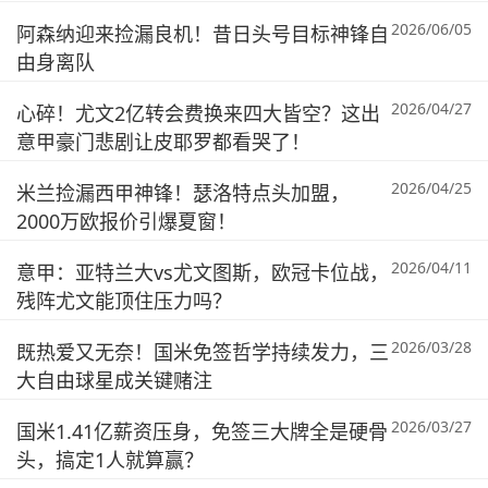
2026/06/05
阿森纳迎来捡漏良机！昔日头号目标神锋自
由身离队
2026/04/27
心碎！尤文2亿转会费换来四大皆空？这出
意甲豪门悲剧让皮耶罗都看哭了！
2026/04/25
米兰捡漏西甲神锋！瑟洛特点头加盟，
2000万欧报价引爆夏窗！
2026/04/11
意甲：亚特兰大vs尤文图斯，欧冠卡位战，
残阵尤文能顶住压力吗？
2026/03/28
既热爱又无奈！国米免签哲学持续发力，三
大自由球星成关键赌注
2026/03/27
国米1.41亿薪资压身，免签三大牌全是硬骨
头，搞定1人就算赢？