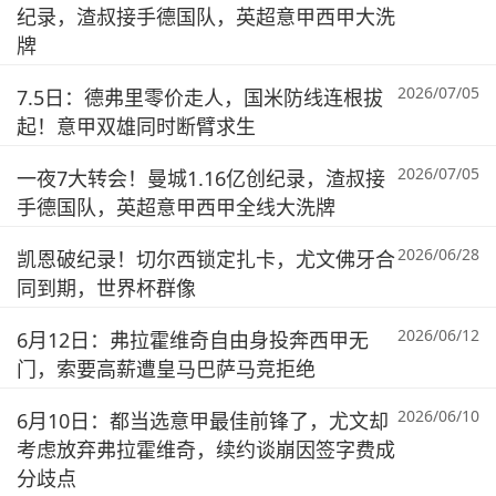
纪录，渣叔接手德国队，英超意甲西甲大洗
牌
2026/07/05
7.5日：德弗里零价走人，国米防线连根拔
起！意甲双雄同时断臂求生
2026/07/05
一夜7大转会！曼城1.16亿创纪录，渣叔接
手德国队，英超意甲西甲全线大洗牌
2026/06/28
凯恩破纪录！切尔西锁定扎卡，尤文佛牙合
同到期，世界杯群像
2026/06/12
6月12日：弗拉霍维奇自由身投奔西甲无
门，索要高薪遭皇马巴萨马竞拒绝
2026/06/10
6月10日：都当选意甲最佳前锋了，尤文却
考虑放弃弗拉霍维奇，续约谈崩因签字费成
分歧点