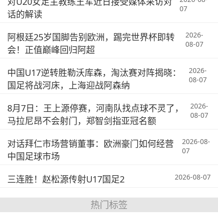
对U20女足主教练王军近日接受媒体采访对
07
话的解读
2026-
阿根廷25岁国脚告别欧洲，踢完世界杯即转
08-07
会！正值巅峰回归阿超
2026-
中国U17逆转胜勒沃库森，淘汰赛对阵揭晓：
08-07
国足将战河床，上海迎战阿森纳
2026-
8月7日：王上源停赛，河南队找点球不灵了，
08-07
马拉尼昂不会射门，郑智剑指亚冠名额
2026-08-
对话拜仁市场营销董事：欧洲豪门如何经营
07
中国足球市场
2026-08-07
三连胜！赵松源传射U17国足2
热门标签