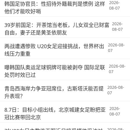
2026-
韩国足协官员：性招待外籍裁判是惯例 这样
08-07
他们才能吹好哨
2026-
39岁前国足：开茶馆当老板，儿女双全已财富
08-07
自由，妻子还是黄圣依朋友
2026-08-
两战遭遇惨败 U20女足迎接挑战，世界杯出
07
线压力重重
2026-08-
曝韩国队奥运足球铜牌可能被剥夺 国际足联
07
处罚时效已过
2026-08-
青岛西海岸力争亚冠席位，古斯塔沃能否提
07
升表现？
2026-
8.7日：目标小组出线，北京城建女足盼把亚
08-07
冠比赛带回北京
2026-08-