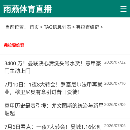
☰
雨燕体育直播
当前位置：
首页
> TAG信息列表 > 弗拉霍维奇 >
弗拉霍维奇
2026/07/22
3400 万！曼联决心清洗头号水货！意甲豪
门主动上门
2026/07/10
7月10日：1夜8大转会！罗塞尼尔法甲再就
业，穆里尼奥有意引进昔日爱徒！
2026/07/06
意甲历史最贵引援：尤文图斯的统治与新星
崛起
2026/07/06
7月6日看点：一夜7大转会！曼城1.16亿创