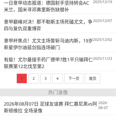
2025/12/19
一日意甲动态报道：德国射手坚持转会AC
米兰，国米寻邓弗里斯伤缺替补
2025/12/07
意甲巅峰对决！那不勒斯主场死磕尤文，争
四与复仇双重博弈
2025/12/02
意甲杯焦点！尤文主场誓斩乌迪内斯，19岁
新星伊尔迪兹剑指连场破门
2025/11/23
有能！尤尔曼接手药厂德甲7胜1平只输拜仁
联赛第12北伐至第2
1
2
3
4
下一页
尾页
热门录像
2026-
2026年08月07日 足球友谊赛 拜仁慕尼黑vs阿
08-07
斯顿维拉 全场录像