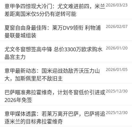
2026/03/23
意甲争四惊现大冷门：尤文难进前四，米兰
差距离国米仅5分仍有逆转可能
2026/02/07
夏窗自由身最佳阵：莱万DV9领衔 利物浦
曼联曼城组装
2026/01/20
尤文冬窗想签高中锋 总价3300万欧求购水
晶宫主力
2026/01/05
意甲最新动态：国米迎战劲敌齐沃压力山
大，加斯佩里尼不敌旧主
2025/12/30
巴萨瞄准弗拉霍维奇，计划冬窗低价引进或
2026年免签
2025/12/30
意甲媒体透露：若莱万离开巴萨，巴萨将追
逐米兰的目标弗拉霍维奇