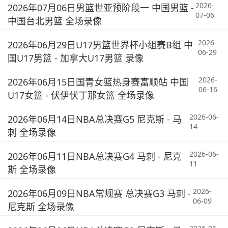
2026-
2026年07月06日男篮世亚预阶段一 中国男篮 -
07-06
中国台北男篮 全场录像
2026-
2026年06月29日U17男篮世界杯小组赛B组 中
06-29
国U17男篮 - 加拿大U17男篮 录像
2026-
2026年06月15日国青女篮热身赛富顺站 中国
06-16
U17女篮 - 伏伊伏丁那女篮 全场录像
2026-06-
2026年06月14日NBA总决赛G5 尼克斯 - 马
14
刺 全场录像
2026-06-
2026年06月11日NBA总决赛G4 马刺 - 尼克
11
斯 全场录像
2026-
2026年06月09日NBA常规赛 总决赛G3 马刺 -
06-09
尼克斯 全场录像