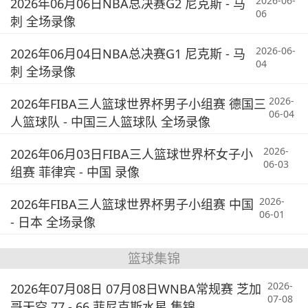
2026-06-
2026年06月06日NBA总决赛G2 尼克斯 - 马
06
刺 全场录像
2026-06-
2026年06月04日NBA总决赛G1 尼克斯 - 马
04
刺 全场录像
2026-
2026年FIBA三人篮球世界杯男子小组赛 德国三
06-04
人篮球队 - 中国三人篮球队 全场录像
2026-
2026年06月03日FIBA三人篮球世界杯女子小
06-03
组赛 菲律宾 - 中国 录像
2026-
2026年FIBA三人篮球世界杯男子小组赛 中国
06-01
- 日本 全场录像
篮球集锦
2026-
2026年07月08日 07月08日WNBA常规赛 芝加
07-08
哥天空 77 - 66 菲尼克斯水星 集锦