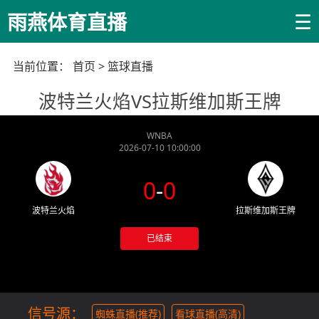
☰
雨燕体育直播
当前位置：
首页
>
篮球直播
波特兰火焰VS拉斯维加斯王牌
WNBA
2026-07-10 10:00:00
0
-
0
波特兰火焰
拉斯维加斯王牌
已结束
信号源：
蜘蛛直播(推荐)
看球直播(高清)