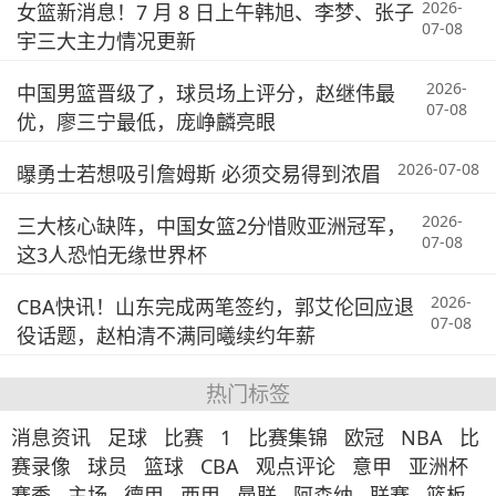
2026-
女篮新消息！7 月 8 日上午韩旭、李梦、张子
07-08
宇三大主力情况更新
2026-
中国男篮晋级了，球员场上评分，赵继伟最
07-08
优，廖三宁最低，庞峥麟亮眼
2026-07-08
曝勇士若想吸引詹姆斯 必须交易得到浓眉
2026-
三大核心缺阵，中国女篮2分惜败亚洲冠军，
07-08
这3人恐怕无缘世界杯
2026-
CBA快讯！山东完成两笔签约，郭艾伦回应退
07-08
役话题，赵柏清不满同曦续约年薪
热门标签
消息资讯
足球
比赛
1
比赛集锦
欧冠
NBA
比
赛录像
球员
篮球
CBA
观点评论
意甲
亚洲杯
赛季
主场
德甲
西甲
曼联
阿森纳
联赛
篮板