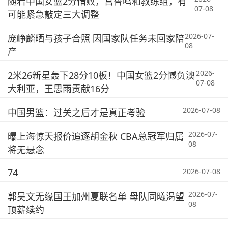
随着中国女篮2分惜败，宫鲁鸣和教练组，有
07-08
可能紧急敲定三大调整
2026-07-
庞峥麟晒与孩子合照 因国家队任务未回家陪
08
产
2026-
2米26新星轰下28分10板！中国女篮2分憾负澳
07-08
大利亚，王思雨贡献16分
2026-07-08
中国男篮：过关之后才是真正考验
2026-07-
曝上海惊天报价追逐胡金秋 CBA总冠军归属
08
将无悬念
74
2026-07-08
2026-07-
郭昊文无缘国王加州夏联名单 母队同曦渴望
08
顶薪续约