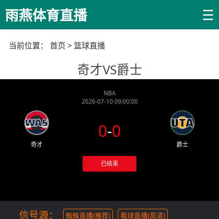
☰
雨燕体育直播
当前位置：
首页
>
篮球直播
奇才VS爵士
NBA
2026-07-10 09:00:00
0
-
0
奇才
爵士
已结束
信号源：
蜘蛛直播(推荐)
看球直播(高清)