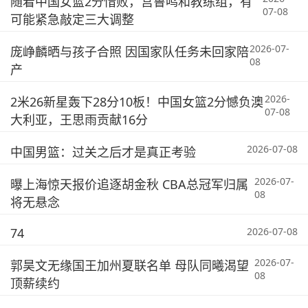
随着中国女篮2分惜败，宫鲁鸣和教练组，有
07-08
可能紧急敲定三大调整
2026-07-
庞峥麟晒与孩子合照 因国家队任务未回家陪
08
产
2026-
2米26新星轰下28分10板！中国女篮2分憾负澳
07-08
大利亚，王思雨贡献16分
2026-07-08
中国男篮：过关之后才是真正考验
2026-07-
曝上海惊天报价追逐胡金秋 CBA总冠军归属
08
将无悬念
74
2026-07-08
2026-07-
郭昊文无缘国王加州夏联名单 母队同曦渴望
08
顶薪续约