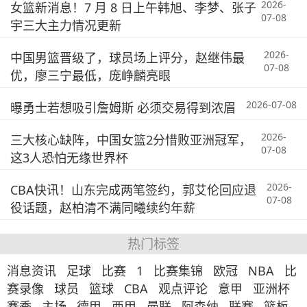
2026-
女篮新消息！7 月 8 日上午韩旭、李梦、张子
07-08
宇三大主力情况更新
2026-
中国男篮晋级了，球员场上评分，赵继伟最
07-08
优，廖三宁最低，庞峥麟亮眼
2026-07-08
曝勇士若想吸引詹姆斯 必须交易得到浓眉
2026-
三大核心缺阵，中国女篮2分惜败亚洲冠军，
07-08
这3人恐怕无缘世界杯
2026-
CBA快讯！山东完成两笔签约，郭艾伦回应退
07-08
役话题，赵柏清不满同曦续约年薪
热门标签
消息资讯
足球
比赛
1
比赛集锦
欧冠
NBA
比
赛录像
球员
篮球
CBA
观点评论
意甲
亚洲杯
赛季
主场
德甲
西甲
曼联
阿森纳
联赛
篮板