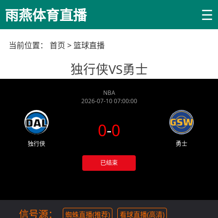
☰
雨燕体育直播
当前位置：
首页
>
篮球直播
独行侠VS勇士
NBA
2026-07-10 07:00:00
0
-
0
独行侠
勇士
已结束
信号源：
蜘蛛直播(推荐)
看球直播(高清)