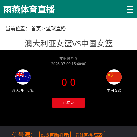
☰
雨燕体育直播
当前位置：
首页
>
篮球直播
澳大利亚女篮VS中国女篮
女篮热身赛
2026-07-09 15:40:00
0
-
0
澳大利亚女篮
中国女篮
已结束
信号源：
蜘蛛直播(推荐)
看球直播(高清)