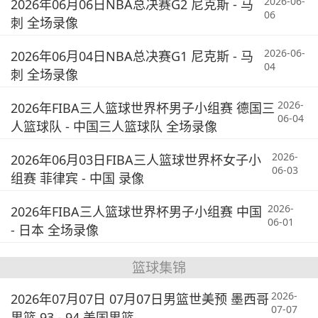
2026-06-
2026年06月06日NBA总决赛G2 尼克斯 - 马
06
刺 全场录像
2026-06-
2026年06月04日NBA总决赛G1 尼克斯 - 马
04
刺 全场录像
2026-
2026年FIBA三人篮球世界杯男子小组赛 德国三
06-04
人篮球队 - 中国三人篮球队 全场录像
2026-
2026年06月03日FIBA三人篮球世界杯女子小
06-03
组赛 菲律宾 - 中国 录像
2026-
2026年FIBA三人篮球世界杯男子小组赛 中国
06-01
- 日本 全场录像
篮球集锦
2026-
2026年07月07日 07月07日男篮世美预 墨西哥
07-07
男篮 93 - 94 美国男篮