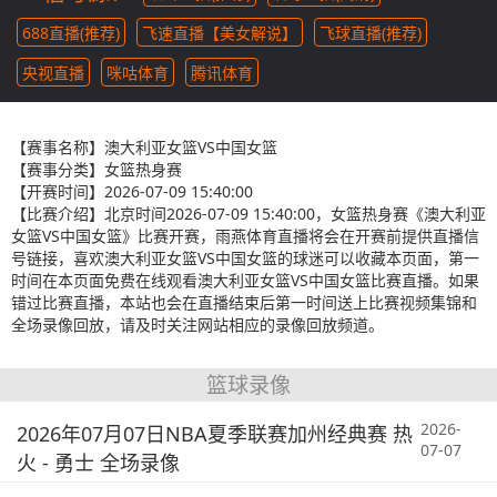
688直播(推荐)
飞速直播【美女解说】
飞球直播(推荐)
央视直播
咪咕体育
腾讯体育
【赛事名称】
澳大利亚女篮VS中国女篮
【赛事分类】
女篮热身赛
【开赛时间】
2026-07-09 15:40:00
【比赛介绍】
北京时间2026-07-09 15:40:00，女篮热身赛《澳大利亚
女篮VS中国女篮》比赛开赛，雨燕体育直播将会在开赛前提供直播信
号链接，喜欢澳大利亚女篮VS中国女篮的球迷可以收藏本页面，第一
时间在本页面免费在线观看澳大利亚女篮VS中国女篮比赛直播。如果
错过比赛直播，本站也会在直播结束后第一时间送上比赛视频集锦和
全场录像回放，请及时关注网站相应的录像回放频道。
篮球录像
2026-
2026年07月07日NBA夏季联赛加州经典赛 热
07-07
火 - 勇士 全场录像