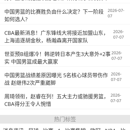
2026-07-
中国男篮的比赛胜负由什么决定？下一阶段
07
如何选人?
2026-
CBA最新消息！广东锋线大将接近加盟山东，
07-07
上海追逐胡金秋，杨瀚森离开国家队
2026-
世亚预B组爆冷！韩逆转日本产生3大意外+2事
07-07
实 中国男篮成最大赢家
2026-
中国男篮战绩差原因曝光 5名核心球员带伤作
07-07
战 赵继伟2次严重崴脚
2026-
周琦领衔，赵睿在列！五大主力或驰援男篮，
07-07
CBA得分王令人惋惜
热门标签