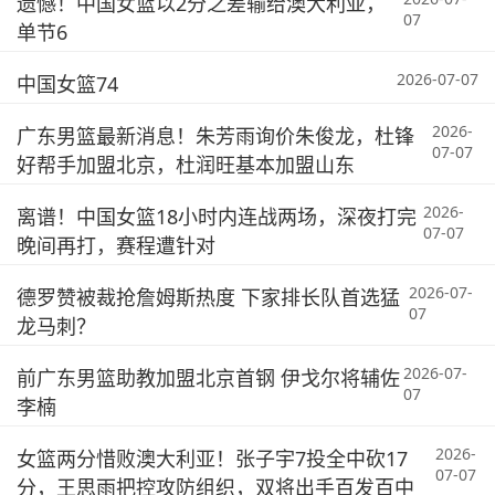
遗憾！中国女篮以2分之差输给澳大利亚，
07
单节6
2026-07-07
中国女篮74
2026-
广东男篮最新消息！朱芳雨询价朱俊龙，杜锋
07-07
好帮手加盟北京，杜润旺基本加盟山东
2026-
离谱！中国女篮18小时内连战两场，深夜打完
07-07
晚间再打，赛程遭针对
2026-07-
德罗赞被裁抢詹姆斯热度 下家排长队首选猛
07
龙马刺？
2026-07-
前广东男篮助教加盟北京首钢 伊戈尔将辅佐
07
李楠
2026-
女篮两分惜败澳大利亚！张子宇7投全中砍17
07-07
分，王思雨把控攻防组织，双将出手百发百中