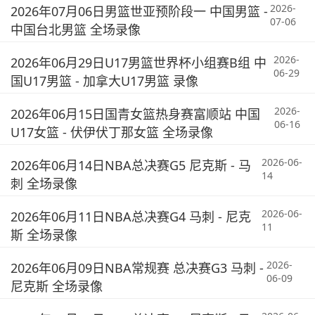
2026-
2026年07月06日男篮世亚预阶段一 中国男篮 -
07-06
中国台北男篮 全场录像
2026-
2026年06月29日U17男篮世界杯小组赛B组 中
06-29
国U17男篮 - 加拿大U17男篮 录像
2026-
2026年06月15日国青女篮热身赛富顺站 中国
06-16
U17女篮 - 伏伊伏丁那女篮 全场录像
2026-06-
2026年06月14日NBA总决赛G5 尼克斯 - 马
14
刺 全场录像
2026-06-
2026年06月11日NBA总决赛G4 马刺 - 尼克
11
斯 全场录像
2026-
2026年06月09日NBA常规赛 总决赛G3 马刺 -
06-09
尼克斯 全场录像