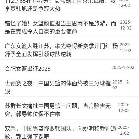
112比65狂胜47分！女篮霸主首秀杀红眼：没
12-02
李梦韩旭还是争冠大热
2025-
错怪了她！女篮颜值担当王思雨不是旅游，而
12-02
是在完成令人自豪的重要使命
2025-
广东女篮大胜江苏，率先夺得新赛季开门红 杨
12-02
舒予全面发挥引领球队逆转
2025-12-02
合肥女篮出征2025
2025-12-
世预赛之夜：中国男篮的体面终被三分球摧
02
毁
2025-
苏群长文痛批中国男篮三问题，直言贻害无
12-02
穷，郭导帅位保不住啦
2025-
双杀，中国男篮惨败韩国队，向姚明和乔帅道
12-02
歉，郭士强下课吧