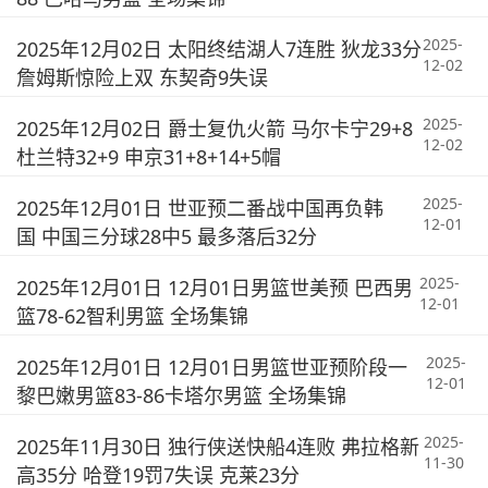
2025-
2025年12月02日 太阳终结湖人7连胜 狄龙33分
12-02
詹姆斯惊险上双 东契奇9失误
2025-
2025年12月02日 爵士复仇火箭 马尔卡宁29+8
12-02
杜兰特32+9 申京31+8+14+5帽
2025-
2025年12月01日 世亚预二番战中国再负韩
12-01
国 中国三分球28中5 最多落后32分
2025-
2025年12月01日 12月01日男篮世美预 巴西男
12-01
篮78-62智利男篮 全场集锦
2025-
2025年12月01日 12月01日男篮世亚预阶段一
12-01
黎巴嫩男篮83-86卡塔尔男篮 全场集锦
2025-
2025年11月30日 独行侠送快船4连败 弗拉格新
11-30
高35分 哈登19罚7失误 克莱23分