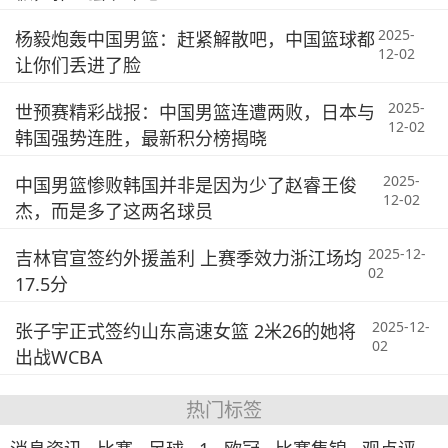
2025-
杨毅炮轰中国男篮：赶紧解散吧，中国篮球都
12-02
让你们丢进了脸
2025-
世预赛精彩战报：中国男篮连遭两败，日本与
12-02
韩国强势连胜，最新积分榜揭晓
2025-
中国男篮惨败韩国并非是因为少了赵睿王俊
12-02
杰，而是多了这两名球员
2025-12-
吉林官宣签约外援盖利 上赛季效力浙江场均
02
17.5分
2025-12-
张子宇正式签约山东高速女篮 2米26的她将
02
出战WCBA
热门标签