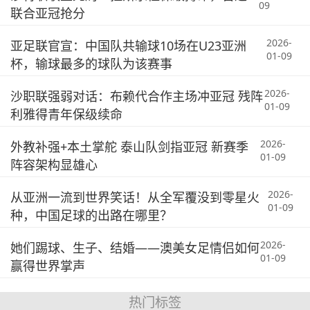
09
联合亚冠抢分
2026-
亚足联官宣：中国队共输球10场在U23亚洲
01-09
杯，输球最多的球队为该赛事
2026-
沙职联强弱对话：布赖代合作主场冲亚冠 残阵
01-09
利雅得青年保级续命
2026-
外教补强+本土掌舵 泰山队剑指亚冠 新赛季
01-09
阵容架构显雄心
2026-
从亚洲一流到世界笑话！从全军覆没到零星火
01-09
种，中国足球的出路在哪里？
2026-
她们踢球、生子、结婚——澳美女足情侣如何
01-09
赢得世界掌声
热门标签