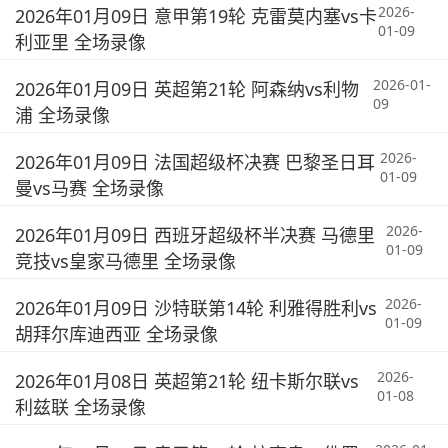
2026-
2026年01月09日 意甲第19轮 克雷莫内塞vs卡
01-09
利亚里 全场录像
2026-01-
2026年01月09日 英超第21轮 阿森纳vs利物
09
浦 全场录像
2026-
2026年01月09日 法国超级杯决赛 巴黎圣日耳
01-09
曼vs马赛 全场录像
2026-
2026年01月09日 西班牙超级杯半决赛 马德里
01-09
竞技vs皇家马德里 全场录像
2026-
2026年01月09日 沙特联第14轮 利雅得胜利vs
01-09
胡拜尔库迪西亚 全场录像
2026-
2026年01月08日 英超第21轮 纽卡斯尔联vs
01-08
利兹联 全场录像