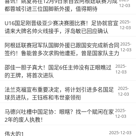
喜讯！姚夏将在12月9日亲自去阿根廷联赛为成
12-03
都蓉城引进三位国脚新外援，值得期待
2025-
U16国足刚晋级亚少赛决赛圈比赛！足协就官宣
12-03
请来大牌名帅火线接手，浮岛敏已回应确认
2025-
阿根廷联赛冠军队国脚外援已跟国安完成新合同
12-03
签约！鲁能曾多次求购他遭拒，曾是国家队主力
2025-
邵佳一胆子真大！国足6任主帅没有正眼瞧过
12-03
的王牌，将首次进队
2025-
法兰克福宣布重要决定，将计划引进多名国足
12-03
球员进队，王钰栋和韦世豪领衔
2025-
马德兴吐槽中国足协：眼瞎？找一个赋闲在家
12-03
2年的废人执教！
2025-12-03
伟大的1