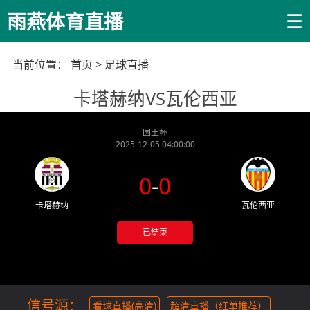
☰
雨燕体育直播
当前位置：
首页
>
足球直播
卡塔赫纳VS瓦伦西亚
国王杯
2025-12-05 04:00:00
0
-
0
卡塔赫纳
瓦伦西亚
已结束
信号源：
看球直播(高清)
超清直播（红单推荐）