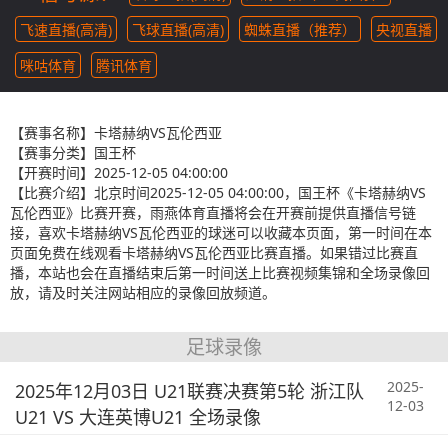
飞速直播(高清)
飞球直播(高清)
蜘蛛直播（推荐）
央视直播
咪咕体育
腾讯体育
【赛事名称】
卡塔赫纳VS瓦伦西亚
【赛事分类】
国王杯
【开赛时间】
2025-12-05 04:00:00
【比赛介绍】
北京时间2025-12-05 04:00:00，国王杯《卡塔赫纳VS
瓦伦西亚》比赛开赛，雨燕体育直播将会在开赛前提供直播信号链
接，喜欢卡塔赫纳VS瓦伦西亚的球迷可以收藏本页面，第一时间在本
页面免费在线观看卡塔赫纳VS瓦伦西亚比赛直播。如果错过比赛直
播，本站也会在直播结束后第一时间送上比赛视频集锦和全场录像回
放，请及时关注网站相应的录像回放频道。
足球录像
2025-
2025年12月03日 U21联赛决赛第5轮 浙江队
12-03
U21 VS 大连英博U21 全场录像