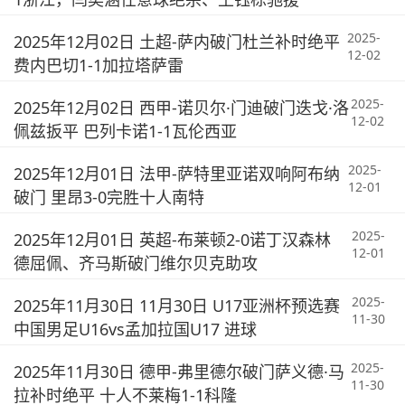
2025-
2025年12月02日 土超-萨内破门杜兰补时绝平
12-02
费内巴切1-1加拉塔萨雷
2025-
2025年12月02日 西甲-诺贝尔·门迪破门迭戈·洛
12-02
佩兹扳平 巴列卡诺1-1瓦伦西亚
2025-
2025年12月01日 法甲-萨特里亚诺双响阿布纳
12-01
破门 里昂3-0完胜十人南特
2025-
2025年12月01日 英超-布莱顿2-0诺丁汉森林
12-01
德屈佩、齐马斯破门维尔贝克助攻
2025-
2025年11月30日 11月30日 U17亚洲杯预选赛
11-30
中国男足U16vs孟加拉国U17 进球
2025-
2025年11月30日 德甲-弗里德尔破门萨义德·马
11-30
拉补时绝平 十人不莱梅1-1科隆