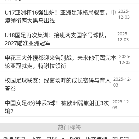
2025-
U17亚洲杯16强出炉！亚洲足球格局骤变，中
12-03
澳领衔两大黑马出线
2025-
U18国足再次集训：接班两支国字号球队，
12-03
2027瞄准亚洲冠军
2025-
申花三大外援都迎来告别战，未来他们踢完本
12-03
轮亚冠就走，特谢拉领衔
2025-12-
校园足球联赛：绿茵场畔的成长密码与育人
03
答卷
2025-12-
中国女足4分钟丢3球！被欧洲弱旅射正3次
03
输2
热门标签