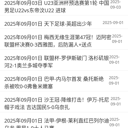
2025-
2025年09月03日 U23亚洲杯预选赛第1轮 中国
09-03
男足U22vs东帝汶U22 进球
2025-09-01
2025年09月01日 天下足球-英超出少年
2025-
2025年09月01日 梅西无缘生涯第47冠！迈阿密
09-01
联盟杯决赛0-3西雅图，后防漏人+送点
2025-
2025年09月01日 联盟杯-罗伊斯破门 洛杉矶银
09-01
河2-1奥兰多城夺季军
2025-
2025年09月01日 巴甲-内马尔首发 桑托斯绝
09-01
杀被吹0-0弗鲁米嫩塞
2025-
2025年09月01日 沙王冠-降维打击！伊万-托尼
09-01
帽子戏法 吉达国民5-0乌奈扎
2025-
2025年09月01日 法甲-伊根-莱利直红巴列尔迪
09-01