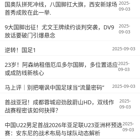
2025-
国奥队拼死冲线，八国脚扛大旗，西安新球场
09-03
首秀成败在此一举.
2025-
9大国脚出征！尤文王牌续约谈判突袭，DV9
09-03
放话要破门引爆悬念
2025-09-03
逆转！国足1
2025-
23岁！阿森纳租借厄瓜多尔国脚，多位置适应
09-03
或成防线新核心
2025-09-03
马上评｜别把嘲讽中国足球当“流量密码”
2025-
首战亚冠！成都蓉城迎劲敌蔚山HD，双线作
09-03
战赛程密该如何抉择？
2025-
中国U22男足首战2026年亚足联U23亚洲杯预选
09-03
赛：安东尼的战术布局与球队动态解析