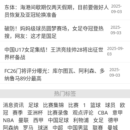
2025-
东体：海港间歇期仅两天假期，目前要做好人
09-03
员恢复及亚冠轮换准备
2025-
破防！妈妈级球员圆梦赛场，女足夺冠登热
09-03
搜，网友：这才是国足
2025-09-
中国U17女足集结！王洪亮挂帅28将出征世
03
界杯备战
2025-
FC26门将评分曝光：库尔图瓦、阿利森、多
09-03
纳鲁马89分最高
热门标签
消息资讯
足球
比赛集锦
比赛
1
篮球
球员
欧
冠
赛季
亚洲杯
比赛录像
观点评论
CBA
意甲
NBA
曼联
西甲
中国足球
利物浦
女足
德甲
阿森纳
罗马
球迷
中超
中国男篮
联赛
曼城