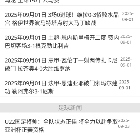
乌龙 里昂1-0十人马赛
2025-
2025年09月01日 3场0进球！维拉0-3惨败水晶
09-01
宫 格伊世界波马特塔点射大马丁缺战
2025-
2025年09月01日 土超-恩内斯里梅开二度 费内
09-01
巴切客场3-1根克勒比利吉
2025-
2025年09月01日 意甲-瓦伦丁一射两传扎卡尼
09-01
破门 拉齐奥4-0大胜维罗纳
2025-
2025年09月01日 法甲-恩迪亚耶破门索玛尔建
09-01
功 勒阿弗尔3-1尼斯
足球新闻
2025-
U22国足将帅：全队状态正佳 将全力以赴争取
09-03
亚洲杯正赛资格