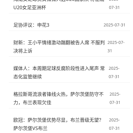
U20女足亚洲杯
07-31
足协评议：申花3
2025-07-31
财新：王小平情绪激动踹翻被告人席 不服判
2025-07-
决将上诉
31
媒体人：本周期足球反腐阶段性进入尾声 常
2025-
态化监管继续
07-31
格拉斯哥流浪者锋线火热，萨尔茨堡防守不
2025-
力，布兰表现欠佳
07-31
欧冠：萨尔茨堡优势尽显，布兰晋级无望？
2025-
萨尔茨堡VS布兰
07-31