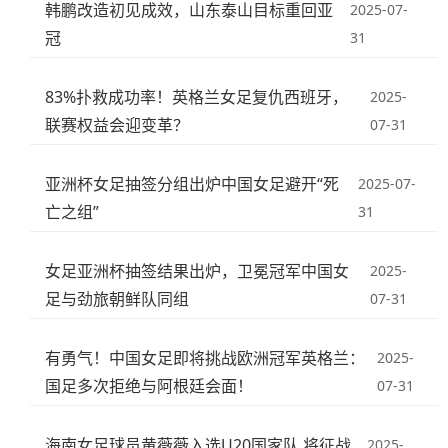
韩鹏改造初见成效，山东泰山目标重回亚
2025-07-
冠
31
83%扑救成功率！英格兰女足复仇西班牙，
2025-
联赛权益会迎变革？
07-31
亚洲杯女足抽签分组出炉中国女足避开“死
2025-07-
亡之组”
31
女足亚洲杯抽签结果出炉，卫冕冠军中国女
2025-
足与劲旅朝鲜队同组
07-31
有勇气！中国女足即将挑战欧洲冠军英格兰：
2025-
国足多次拒绝与阿根廷会面！
07-31
海南女足球员黄薇薇入选U20国家队 将征战
2025-