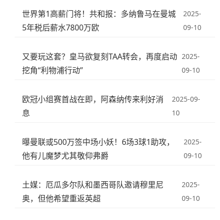
世界第1高薪门将！共和报：多纳鲁马在曼城
2025-
5年税后薪水7800万欧
09-10
又要玩这套？皇马欲复刻TAA转会，再度启动
2025-
挖角“利物浦行动”
09-10
欧冠小组赛首战在即，阿森纳传来利好消
2025-09-
息
10
曝曼联或500万签中场小妖！6场3球1助攻，
2025-
他有儿魔梦尤其敬仰弗爵
09-10
土媒：厄瓜多尔队和墨西哥队邀请穆里尼
2025-
奥，但他希望重返英超
09-10