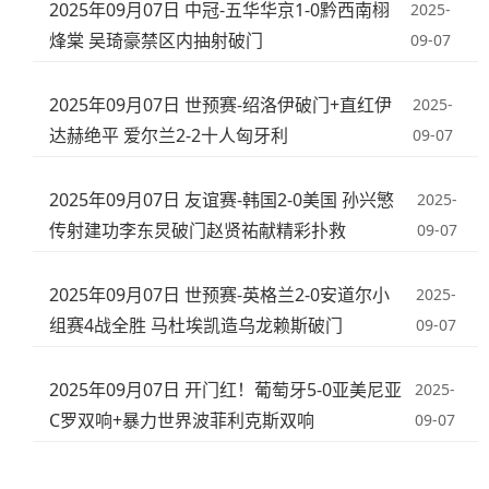
2025年09月07日 中冠-五华华京1-0黔西南栩
2025-
烽棠 吴琦豪禁区内抽射破门
09-07
2025年09月07日 世预赛-绍洛伊破门+直红伊
2025-
达赫绝平 爱尔兰2-2十人匈牙利
09-07
2025年09月07日 友谊赛-韩国2-0美国 孙兴慜
2025-
传射建功李东炅破门赵贤祐献精彩扑救
09-07
2025年09月07日 世预赛-英格兰2-0安道尔小
2025-
组赛4战全胜 马杜埃凯造乌龙赖斯破门
09-07
2025年09月07日 开门红！葡萄牙5-0亚美尼亚
2025-
C罗双响+暴力世界波菲利克斯双响
09-07