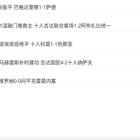
多斯扳平 巴格达警察1-1萨德
席贝尔温破门难救主 十人吉达联合客场1-2阿布扎比统一
世界波埃库班绝平 十人科莫1-1热那亚
双响马赫雷斯补时建功 吉达国民4-2十人纳萨夫
卷 维罗纳0-0闷平克雷莫内塞