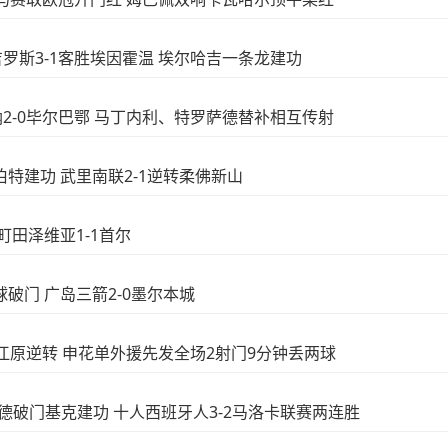
圣吉罗斯3-1客胜埃因霍温 埃尔哈吉一条龙建功
森纳2-0毕尔巴鄂 马丁内利、特罗萨德替补相互传射
罗伯特建功 武里南联2-1逆转柔佛新山
 町田泽维亚1-1首尔
头球破门 广岛三箭2-0墨尔本城
-2遭江原逆转 申花单外援先发全场2射门9分钟丢两球
费尔南德破门基克建功 十人西班牙人3-2马洛卡联赛两连胜