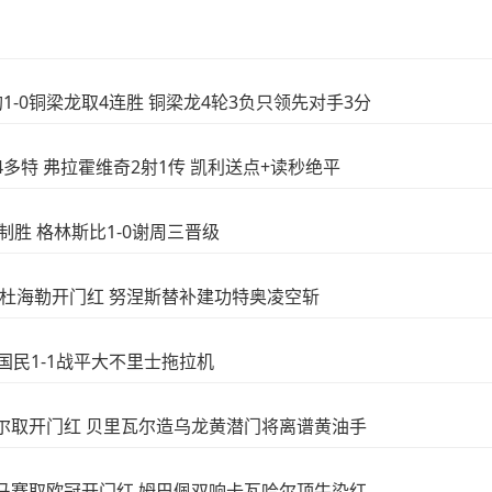
豹1-0铜梁龙取4连胜 铜梁龙4轮3负只领先对手3分
4-4多特 弗拉霍维奇2射1传 凯利送点+读秒绝平
亚制胜 格林斯比1-0谢周三晋级
月2-1杜海勒开门红 努涅斯替补建功特奥凌空斩
迪拜国民1-1战平大不里士拖拉机
亚雷亚尔取开门红 贝里瓦尔造乌龙黄潜门将离谱黄油手
2-1马赛取欧冠开门红 姆巴佩双响卡瓦哈尔顶牛染红