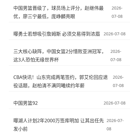
中国男篮晋级了，球员场上评分，赵继伟最
2026-
优，廖三宁最低，庞峥麟亮眼
07-08
曝勇士若想吸引詹姆斯 必须交易得到浓眉
2026-07-08
三大核心缺阵，中国女篮2分惜败亚洲冠军，
2026-
这3人恐怕无缘世界杯
07-08
CBA快讯！山东完成两笔签约，郭艾伦回应退
2026-
役话题，赵柏清不满同曦续约年薪
07-08
中国男篮92
2026-07-08
曝湖人计划2年2000万签库明加 让其出任先
2026-07-
发小前
08