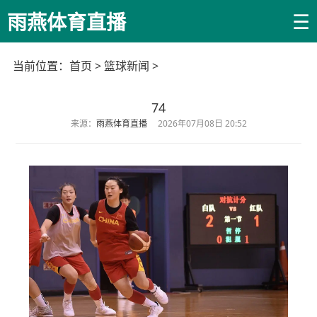
☰
雨燕体育直播
当前位置：
首页
>
篮球新闻
>
74
来源：
雨燕体育直播
2026年07月08日 20:52