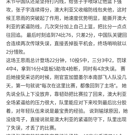
末节中国队还是坚持打内线，给张子宇喂球让他篮下强
攻，张子宇连续得分，澳大利亚又收缩防线包夹他，这时
候王思雨的突破起了作用，她速度优势明显，能撕开澳大
利亚的紧逼防线，几次突分加上自己上篮，把比分一点点
往回追。 最后时刻追到74比76，只差2分，中国队关键回
合连续两次传球失误，直接丢掉扳平机会，终场哨响就以
2分惜败。
这场王思雨总计登场22分钟，10投5中，三分3中2，罚球
4中4，拿到16分4篮板5助攻4抢断，同时有4次失误。 赛
后她接受采访的时候，刚官宣加盟墨尔本南部飞人队没几
天，第一句就说“每次在这里比赛，都像回到了主场”。 她
先说全队上下没放弃，靠韧劲把比赛拉了回来，澳大利亚
全场紧逼给的压力很大，队里能应对下来咬到最后比分胶
着，对年轻队伍来说是最宝贵的经验。 说到输球原因，她
没绕弯子，直接说就是澳大利亚的紧逼防守下，队里出现
了失误，才丢了的比赛。