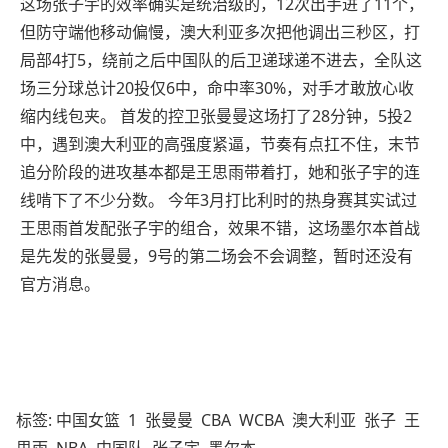
这场张子宇的效率确实是统治级的，12次出手进了11个，
但防守端他移动偏慢，澳大利亚多次把他调出三秒区，打
局部4打5，绕前之后中国队的后卫递球递不进去，全队这
场三分球总计20投仅6中，命中率30%，对手才敢放心收
缩内线包夹。 首发的控卫张曼曼这场打了28分钟，5投2
中，遇到澳大利亚的高强度紧逼，节奏有点扛不住，末节
追分阶段的进攻基本都是王思雨带着打，她和张子宇的连
线啃下了不少分数。 今年3月打比利时的热身赛其实试过
王思雨首发配张子宇的组合，效果不错，这场墨尔本首战
是先发的张曼曼，9号的第二场会不会调整，暂时还没有
官方消息。
标签:
中国女篮
1
张曼曼
CBA
WCBA
澳大利亚
张子
王
思雨
NBA
中国队
张子宇
墨尔本