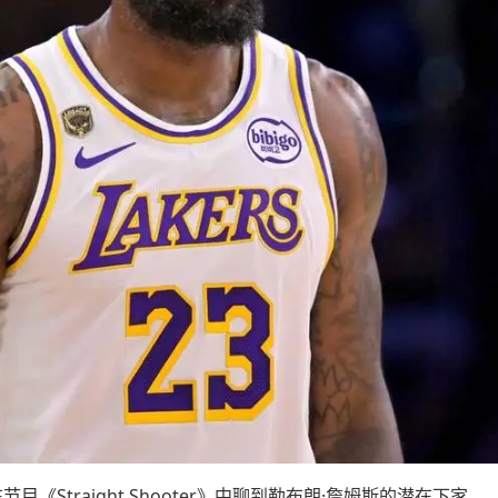
目《Straight Shooter》中聊到勒布朗·詹姆斯的潜在下家。