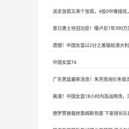
送走张茹又来个张茹，4投0中难接班
昔日勇士夺冠功臣！曝卢尼1年390
遗憾！中国女篮以2分之差输给澳大利
中国女篮74
广东男篮最新消息！朱芳雨询价朱俊
离谱！中国女篮18小时内连战两场，
德罗赞被裁抢詹姆斯热度 下家排长队