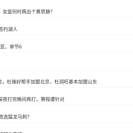
，女篮何时再出个黄思静？
万签约湖人
亚，单节6
龙，杜锋好帮手加盟北京，杜润旺基本加盟山东
深夜打完晚间再打，赛程遭针对
首选猛龙马刺？