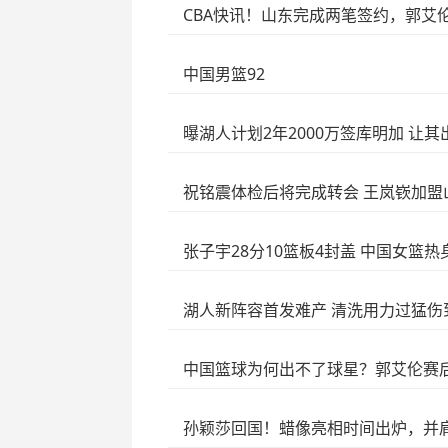
CBA快讯！山东完成两笔签约，郭艾
中国男篮92
曝湖人计划2年2000万签库明加 让
祝铭震体检后将完成转会 王岚嵚加盟
张子宇28分10篮板4封盖 中国女篮
湖人新阵容首发难产 清洗用力过猛伤
中国篮球为何出不了球星？郭艾伦赛
孙颖莎回国！蜡像亮相时间出炉，并