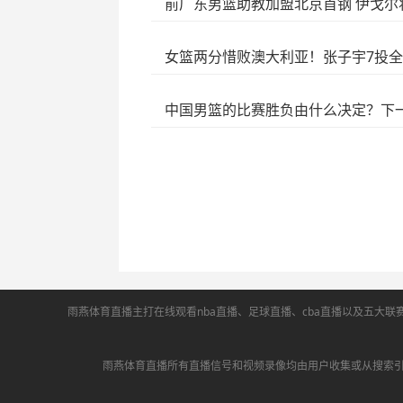
前广东男篮助教加盟北京首钢 伊戈尔
女篮两分惜败澳大利亚！张子宇7投全
中国男篮的比赛胜负由什么决定？下
雨燕体育直播主打在线观看nba直播、足球直播、cba直播以及五大联
雨燕体育直播所有直播信号和视频录像均由用户收集或从搜索