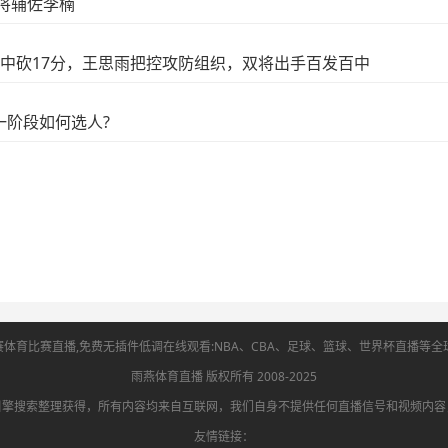
将辅佐李楠
中砍17分，王思雨把控攻防组织，双将出手百发百中
一阶段如何选人?
赛体育比赛直播,免费无插件低调在线观看:NBA、CBA、足球、篮球、世界杯直播等
版权所有 2008-2025
雨燕体育直播
引擎搜索整理获得，所有内容均来自互联网，我们自身不提供任何直播信号和视频内容
友情链接：