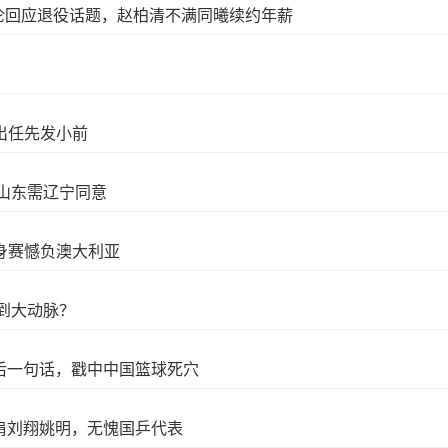
伦回应退役话题，赵柏清不满同曦续约年薪
其出任先发小前
山东需辽宁同意
热身赛憾负澳大利亚
到大动脉？
后一句话，戳中中国篮球死穴
肩刘翔姚明，无愧国乒代表