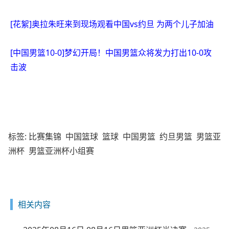
[花絮]奥拉朱旺来到现场观看中国vs约旦 为两个儿子加油
[中国男篮10-0]梦幻开局！中国男篮众将发力打出10-0攻
击波
标签:
比赛集锦
中国篮球
篮球
中国男篮
约旦男篮
男篮亚
洲杯
男篮亚洲杯小组赛
相关内容