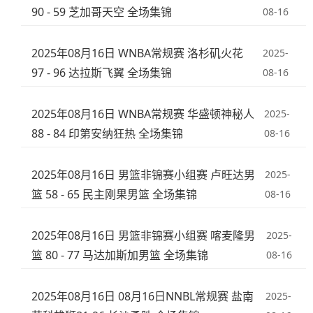
90 - 59 芝加哥天空 全场集锦
08-16
2025年08月16日 WNBA常规赛 洛杉矶火花
2025-
97 - 96 达拉斯飞翼 全场集锦
08-16
2025年08月16日 WNBA常规赛 华盛顿神秘人
2025-
88 - 84 印第安纳狂热 全场集锦
08-16
2025年08月16日 男篮非锦赛小组赛 卢旺达男
2025-
篮 58 - 65 民主刚果男篮 全场集锦
08-16
2025年08月16日 男篮非锦赛小组赛 喀麦隆男
2025-
篮 80 - 77 马达加斯加男篮 全场集锦
08-16
2025年08月16日 08月16日NNBL常规赛 盐南
2025-