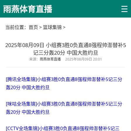
☰
雨燕体育直播
当前位置：
首页
>
篮球集锦
>
2025年08月09日 小组赛3胜0负直通8强程帅澎替补5
记三分轰20分 中国大胜约旦
来源：
雨燕体育直播
2025年08月09日 20:01
[腾讯全场集锦]小组赛3胜0负直通8强程帅澎替补5记三分
轰20分 中国大胜约旦
[咪咕全场集锦]小组赛3胜0负直通8强程帅澎替补5记三分
轰20分 中国大胜约旦
[CCTV全场集锦]小组赛3胜0负直通8强程帅澎替补5记三